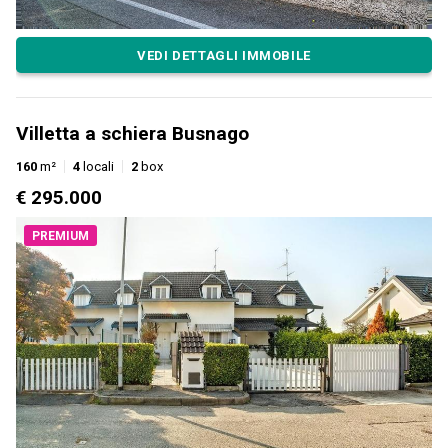
VEDI DETTAGLI IMMOBILE
Villetta a schiera Busnago
160
m²
4
locali
2
box
€ 295.000
PREMIUM