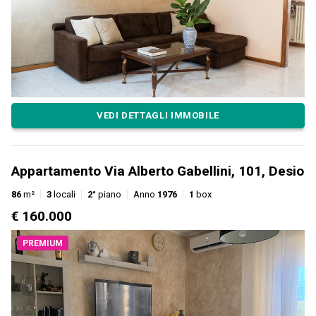
VEDI DETTAGLI IMMOBILE
Appartamento Via Alberto Gabellini, 101, Desio
86
m²
3
locali
2°
piano
Anno
1976
1
box
€ 160.000
PREMIUM