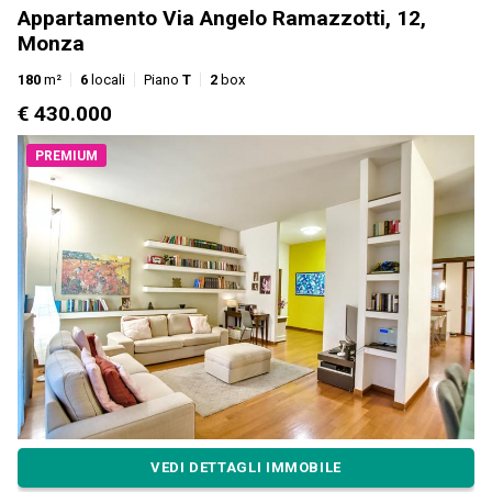
Appartamento Via Angelo Ramazzotti, 12,
Monza
180
m²
6
locali
Piano
T
2
box
€ 430.000
PREMIUM
VEDI DETTAGLI IMMOBILE