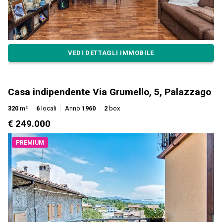
VEDI DETTAGLI IMMOBILE
Casa indipendente Via Grumello, 5, Palazzago
320
m²
6
locali
Anno
1960
2
box
€ 249.000
PREMIUM