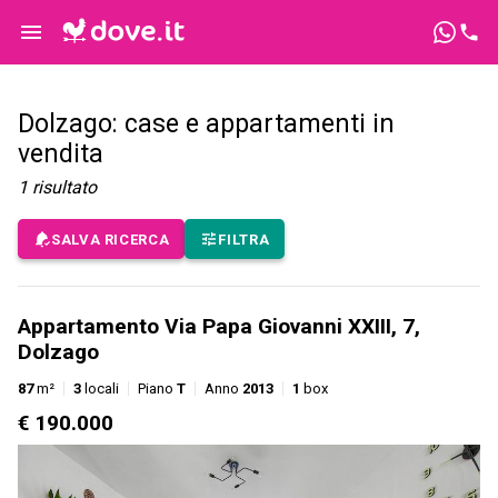
Dolzago: case e appartamenti in
vendita
1
risultato
SALVA RICERCA
FILTRA
Appartamento Via Papa Giovanni XXIII, 7,
Dolzago
87
m²
3
locali
Piano
T
Anno
2013
1
box
€ 190.000