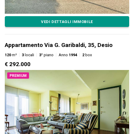
VEDI DETTAGLI IMMOBILE
Appartamento Via G. Garibaldi, 35, Desio
120
m²
3
locali
3°
piano
Anno
1994
2
box
€ 292.000
PREMIUM