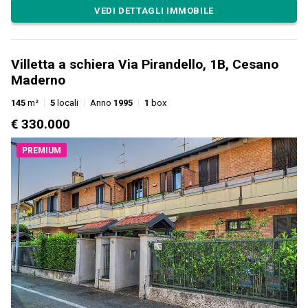
VEDI DETTAGLI IMMOBILE
Villetta a schiera Via Pirandello, 1B, Cesano
Maderno
145
m²
5
locali
Anno
1995
1
box
€ 330.000
PREMIUM