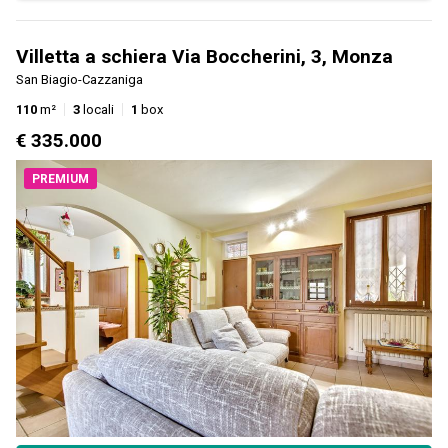
Villetta a schiera Via Boccherini, 3, Monza
San Biagio-Cazzaniga
110
m²
3
locali
1
box
€ 335.000
PREMIUM