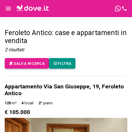
Feroleto Antico: case e appartamenti in
vendita
2
risultati
SALVA RICERCA
FILTRA
Appartamento Via San Giuseppe, 19, Feroleto
Antico
120
m²
4
locali
2°
piano
€ 105.000