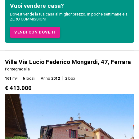
Vuoi vendere casa?
Dove.it vende la tua casa al miglior prezzo, in poche settimane e a
ZERO COMMISSIONI
VENDI CON DOVE.IT
Villa Via Lucio Federico Mongardi, 47, Ferrara
Pontegradella
161
m²
6
locali
Anno
2012
2
box
€ 413.000