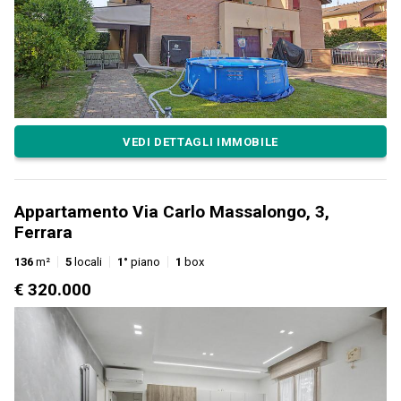
VEDI DETTAGLI IMMOBILE
Appartamento Via Carlo Massalongo, 3,
Ferrara
136
m²
5
locali
1°
piano
1
box
€ 320.000