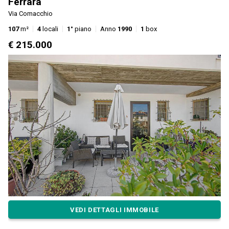
Ferrara
Via Comacchio
107
m²
4
locali
1°
piano
Anno
1990
1
box
€ 215.000
VEDI DETTAGLI IMMOBILE