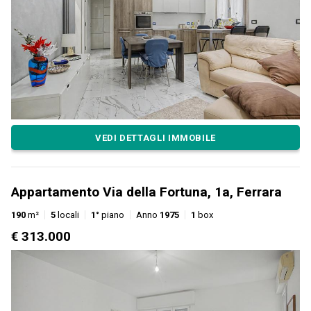
VEDI DETTAGLI IMMOBILE
Appartamento Via della Fortuna, 1a, Ferrara
190
m²
5
locali
1°
piano
Anno
1975
1
box
€ 313.000