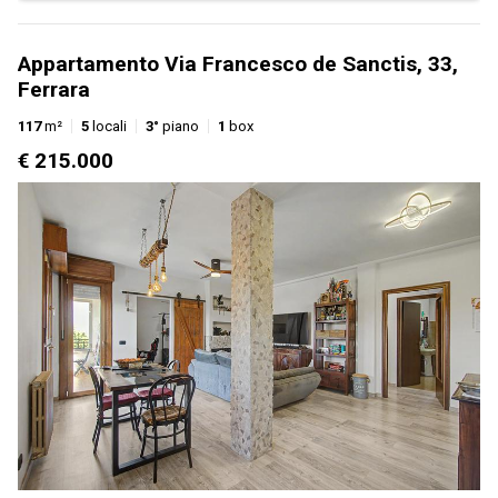
Appartamento Via Francesco de Sanctis, 33,
Ferrara
117
m²
5
locali
3°
piano
1
box
€ 215.000