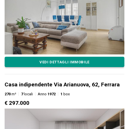
VEDI DETTAGLI IMMOBILE
Casa indipendente Via Arianuova, 62, Ferrara
270
m²
7
locali
Anno
1972
1
box
€ 297.000