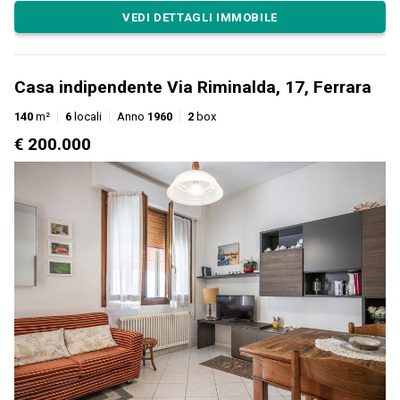
VEDI DETTAGLI IMMOBILE
Casa indipendente Via Riminalda, 17, Ferrara
140
m²
6
locali
Anno
1960
2
box
€ 200.000