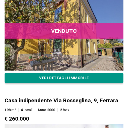
VENDUTO
VEDI DETTAGLI IMMOBILE
Casa indipendente Via Rosseglina, 9, Ferrara
198
m²
4
locali
Anno
2000
2
box
€ 260.000