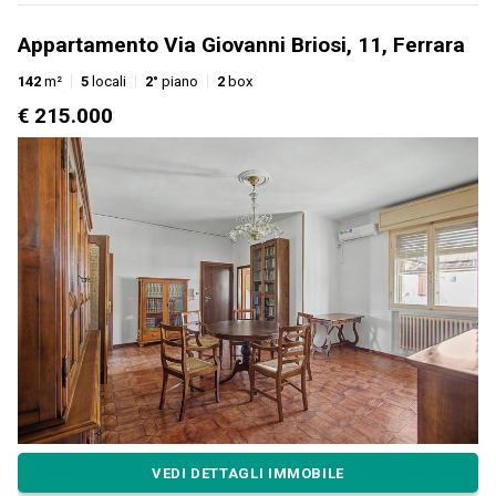
Appartamento Via Giovanni Briosi, 11, Ferrara
142
m²
5
locali
2°
piano
2
box
€ 215.000
VEDI DETTAGLI IMMOBILE