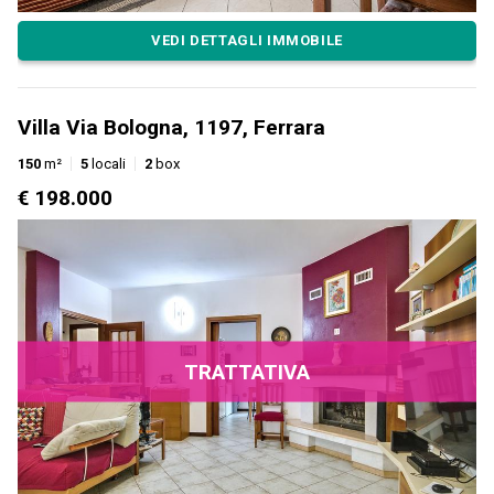
VEDI DETTAGLI IMMOBILE
Villa Via Bologna, 1197, Ferrara
150
m²
5
locali
2
box
€ 198.000
TRATTATIVA