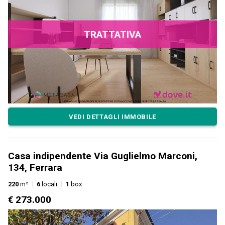
TRATTATIVA
VEDI DETTAGLI IMMOBILE
Casa indipendente Via Guglielmo Marconi,
134, Ferrara
220
m²
6
locali
1
box
€ 273.000