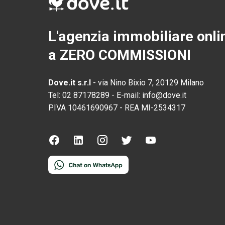
L'agenzia immobiliare onli
a ZERO COMMISSIONI
Dove.it s.r.l
-
via Nino Bixio 7, 20129 Milano
Tel:
02 87178289
-
E-mail:
info@dove.it
P.IVA
10461690967
-
REA
MI-2534317