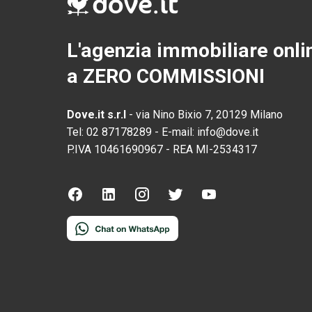
L'agenzia immobiliare onli
a ZERO COMMISSIONI
Dove.it s.r.l
-
via Nino Bixio 7, 20129 Milano
Tel:
02 87178289
-
E-mail:
info@dove.it
P.IVA
10461690967
-
REA
MI-2534317