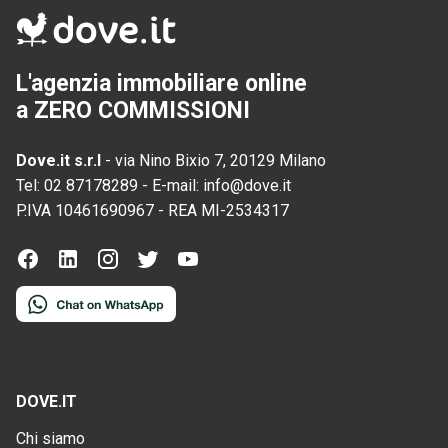
L'agenzia immobiliare online
a ZERO COMMISSIONI
Dove.it s.r.l
-
via Nino Bixio 7, 20129 Milano
Tel:
02 87178289
-
E-mail:
info@dove.it
P.IVA
10461690967
-
REA
MI-2534317
DOVE.IT
Chi siamo