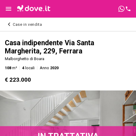
Case in vendita
Casa indipendente Via Santa
Margherita, 229, Ferrara
Malborghetto di Boara
108
m²
4
locali
Anno
2020
€ 223.000
IN TRATTATIVA