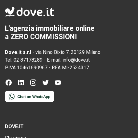
L'agenzia immobiliare online
a ZERO COMMISSIONI
Dove.it s.r.l
-
via Nino Bixio 7, 20129 Milano
Tel:
02 87178289
-
E-mail:
info@dove.it
P.IVA
10461690967
-
REA
MI-2534317
DOVE.IT
Chi siamo