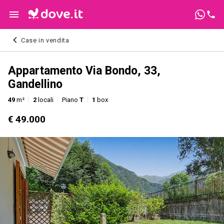
Case in vendita
Appartamento Via Bondo, 33,
Gandellino
49
m²
2
locali
Piano
T
1
box
€ 49.000