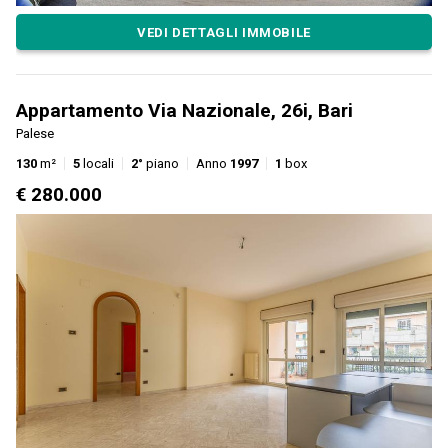
VEDI DETTAGLI IMMOBILE
Appartamento Via Nazionale, 26i, Bari
Palese
130
m²
5
locali
2°
piano
Anno
1997
1
box
€ 280.000