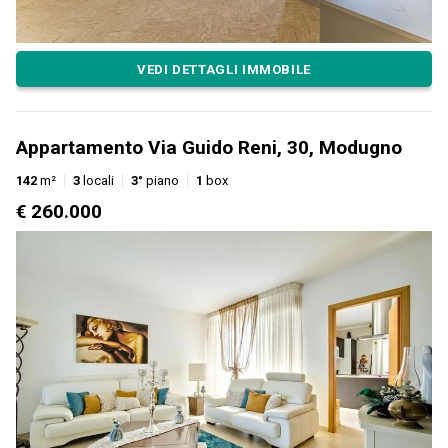
VEDI DETTAGLI IMMOBILE
Appartamento Via Guido Reni, 30, Modugno
142
m²
3
locali
3°
piano
1
box
€ 260.000