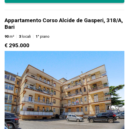
Appartamento Corso Alcide de Gasperi, 318/A,
Bari
90
m²
3
locali
1°
piano
€ 295.000