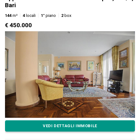
Bari
144
m²
4
locali
1°
piano
2
box
€ 450.000
VEDI DETTAGLI IMMOBILE