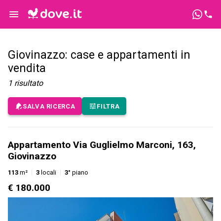
Giovinazzo: case e appartamenti in
vendita
1
risultato
SALVA RICERCA
FILTRA
Appartamento Via Guglielmo Marconi, 163,
Giovinazzo
113
m²
3
locali
3°
piano
€ 180.000