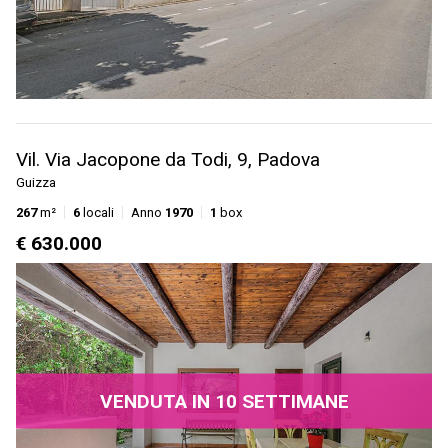
Vil. Via Jacopone da Todi, 9, Padova
Guizza
267
m²
6
locali
Anno
1970
1
box
€ 630.000
VENDUTA IN 10 SETTIMANE