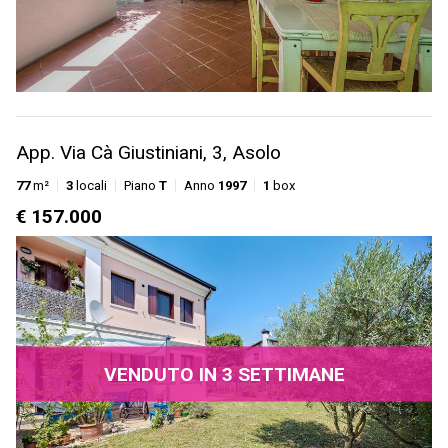
App. Via Cà Giustiniani, 3, Asolo
77
m²
3
locali
Piano
T
Anno
1997
1
box
€ 157.000
VENDUTO IN 3 SETTIMANE