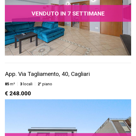
VENDUTO IN 7 SETTIMANE
App. Via Tagliamento, 40, Cagliari
85
m²
3
locali
2°
piano
€ 248.000