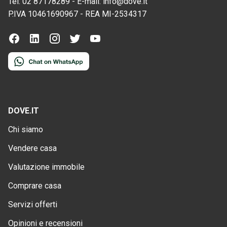
Tel:
02 87178289
-
E-mail:
info@dove.it
P.IVA
10461690967
-
REA
MI-2534317
DOVE.IT
Chi siamo
Vendere casa
Valutazione immobile
Comprare casa
Servizi offerti
Opinioni e recensioni