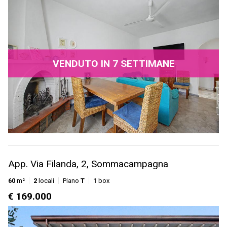
VENDUTO IN 7 SETTIMANE
App. Via Filanda, 2, Sommacampagna
60
m²
2
locali
Piano
T
1
box
€ 169.000