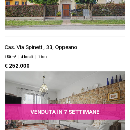
Cas. Via Spinetti, 33, Oppeano
150
m²
4
locali
1
box
€ 252.000
VENDUTA IN 7 SETTIMANE