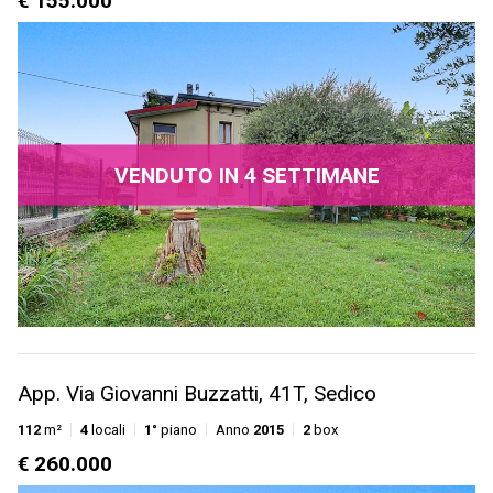
€ 155.000
VENDUTO IN 4 SETTIMANE
App. Via Giovanni Buzzatti, 41T, Sedico
112
m²
4
locali
1°
piano
Anno
2015
2
box
€ 260.000