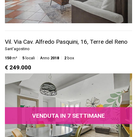
Vil. Via Cav. Alfredo Pasquini, 16, Terre del Reno
Sant'agostino
150
m²
5
locali
Anno
2018
2
box
€ 249.000
VENDUTA IN 7 SETTIMANE