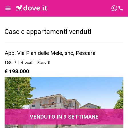
Case e appartamenti venduti
App. Via Pian delle Mele, snc, Pescara
160
m²
4
locali
Piano
S
€ 198.000
VENDUTO IN 9 SETTIMANE