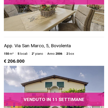
App. Via San Marco, 5, Bovolenta
150
m²
5
locali
2°
piano
Anno
2006
2
box
€ 206.000
VENDUTO IN 11 SETTIMANE