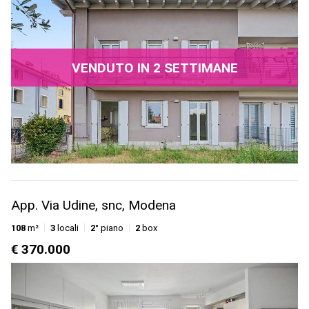
VENDUTO IN 2 SETTIMANE
App. Via Udine, snc, Modena
108
m²
3
locali
2°
piano
2
box
€ 370.000