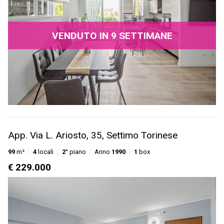
VENDUTO IN 9 SETTIMANE
App. Via L. Ariosto, 35, Settimo Torinese
99
m²
4
locali
2°
piano
Anno
1990
1
box
€ 229.000