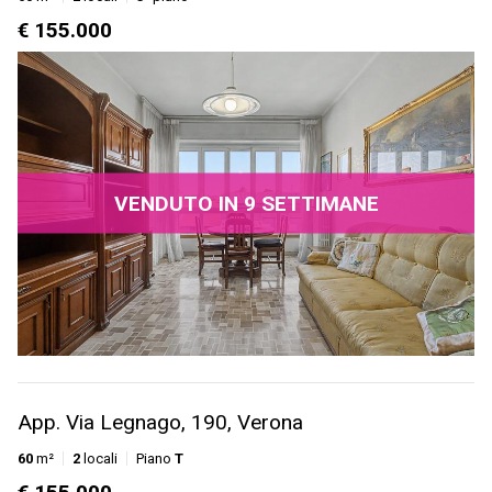
€ 155.000
VENDUTO IN 9 SETTIMANE
App. Via Legnago, 190, Verona
60
m²
2
locali
Piano
T