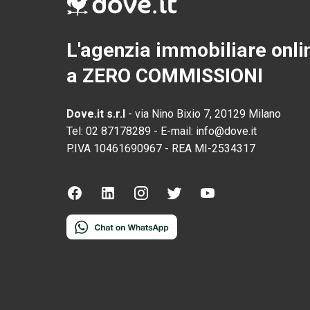
L'agenzia immobiliare onli
a ZERO COMMISSIONI
Dove.it s.r.l
-
via Nino Bixio 7, 20129 Milano
Tel:
02 87178289
-
E-mail:
info@dove.it
P.IVA
10461690967
-
REA
MI-2534317