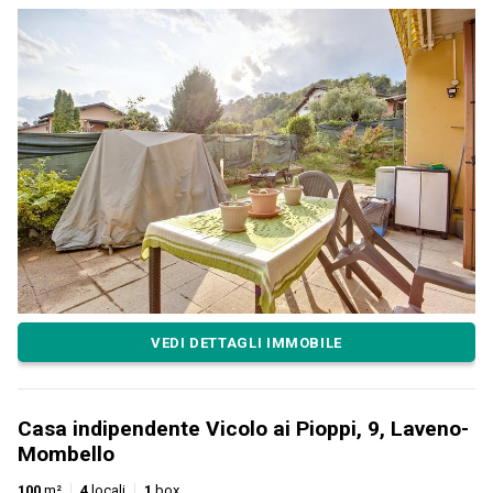
VEDI DETTAGLI IMMOBILE
Casa indipendente Vicolo ai Pioppi, 9, Laveno-
Mombello
100
m²
4
locali
1
box