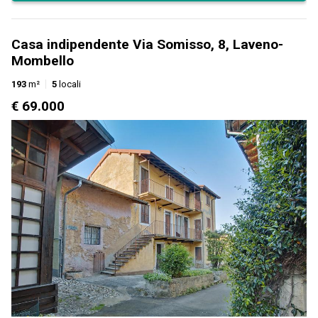
Casa indipendente Via Somisso, 8, Laveno-
Mombello
193
m²
5
locali
€ 69.000