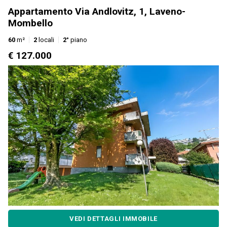
Appartamento Via Andlovitz, 1, Laveno-
Mombello
60
m²
2
locali
2°
piano
€ 127.000
VEDI DETTAGLI IMMOBILE