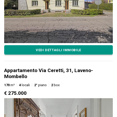
VEDI DETTAGLI IMMOBILE
Appartamento Via Ceretti, 31, Laveno-
Mombello
170
m²
4
locali
2°
piano
2
box
€ 275.000