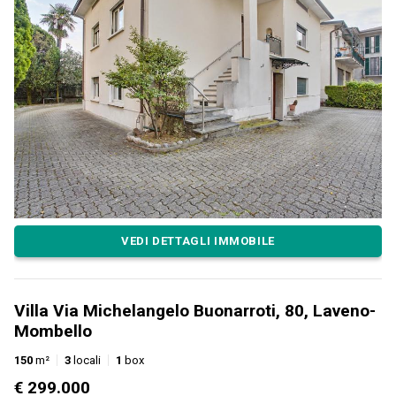
VEDI DETTAGLI IMMOBILE
Villa Via Michelangelo Buonarroti, 80, Laveno-
Mombello
150
m²
3
locali
1
box
€ 299.000