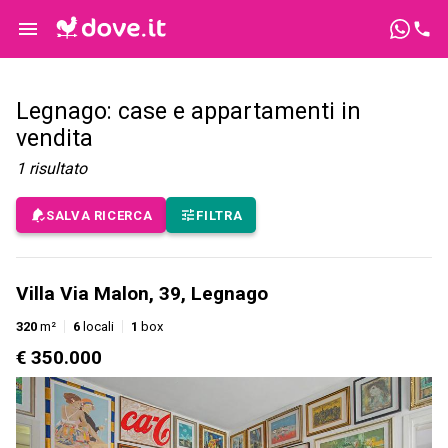
Legnago: case e appartamenti in
vendita
1
risultato
SALVA RICERCA
FILTRA
Villa Via Malon, 39, Legnago
320
m²
6
locali
1
box
€ 350.000