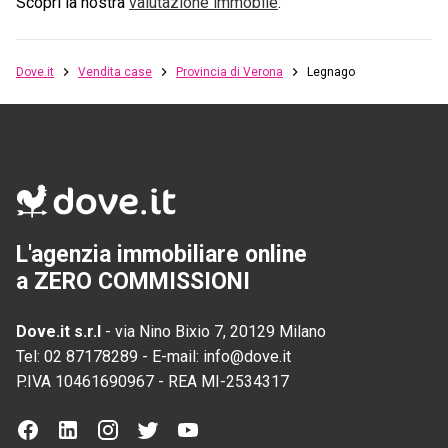
Scopri la nostra
valutazione immobile
.
Dove.it
Vendita case
Provincia di Verona
Legnago
L'agenzia immobiliare online
a ZERO COMMISSIONI
Dove.it s.r.l
-
via Nino Bixio 7, 20129 Milano
Tel:
02 87178289
-
E-mail:
info@dove.it
P.IVA
10461690967
-
REA
MI-2534317