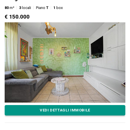
80
m²
3
locali
Piano
T
1
box
€ 150.000
VEDI DETTAGLI IMMOBILE