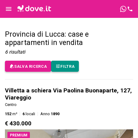
Provincia di Lucca: case e
appartamenti in vendita
6
risultati
SALVA RICERCA
FILTRA
Villetta a schiera Via Paolina Buonaparte, 127,
Viareggio
Centro
152
m²
6
locali
Anno
1890
€ 430.000
PREMIUM