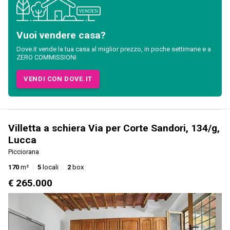
Vuoi vendere casa?
Dove.it vende la tua casa al miglior prezzo, in poche settimane e a
ZERO COMMISSIONI
VENDI CON DOVE.IT
Villetta a schiera Via per Corte Sandori, 134/g,
Lucca
Picciorana
170
m²
5
locali
2
box
€ 265.000