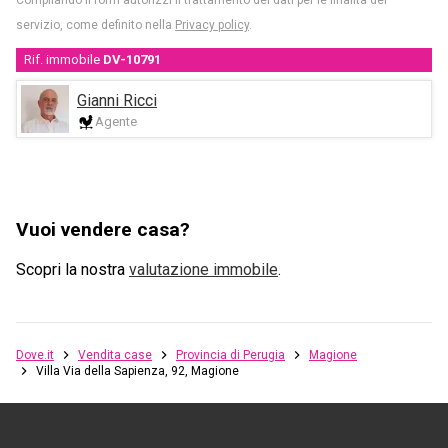
Compilando il form autorizzi il trattamento dei dati per le finalità del
servizio, come definito nella
Privacy policy
.
Rif. immobile
DV-10791
Gianni Ricci
Agente
Vuoi vendere casa?
Scopri la nostra
valutazione immobile
.
Dove.it
Vendita case
Provincia di Perugia
Magione
Villa Via della Sapienza, 92, Magione