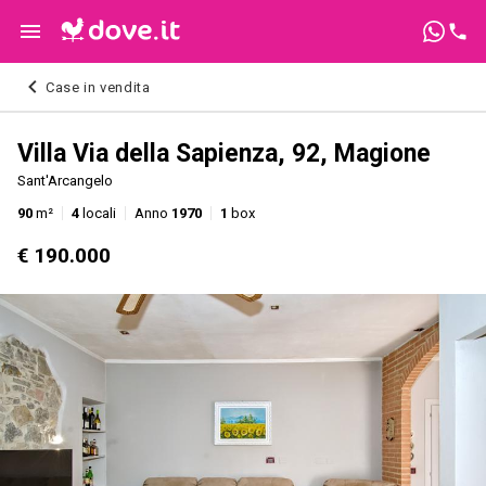
Case in vendita
Villa Via della Sapienza, 92, Magione
Sant'Arcangelo
90
m²
4
locali
Anno
1970
1
box
€ 190.000