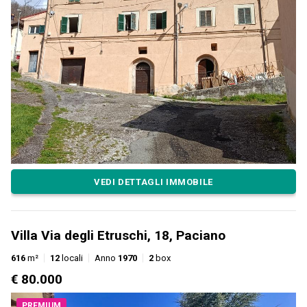
VEDI DETTAGLI IMMOBILE
Villa Via degli Etruschi, 18, Paciano
616
m²
12
locali
Anno
1970
2
box
€ 80.000
PREMIUM