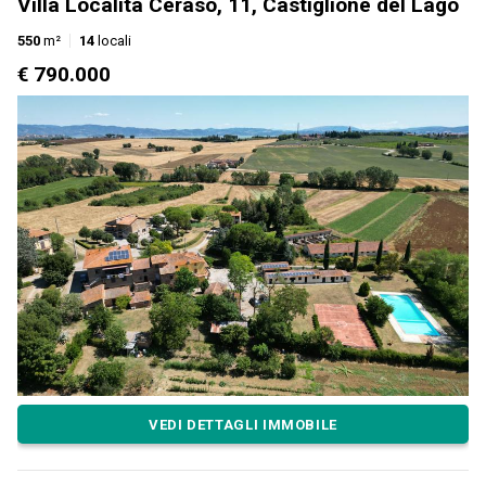
Villa Località Ceraso, 11, Castiglione del Lago
550
m²
14
locali
€ 790.000
VEDI DETTAGLI IMMOBILE