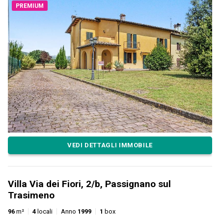
PREMIUM
VEDI DETTAGLI IMMOBILE
Villa Via dei Fiori, 2/b, Passignano sul
Trasimeno
96
m²
4
locali
Anno
1999
1
box