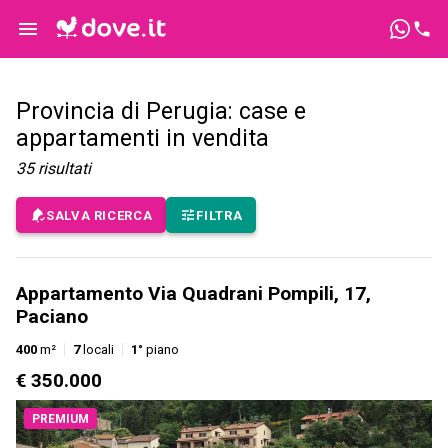
Provincia di Perugia: case e
appartamenti in vendita
35
risultati
SALVA RICERCA
FILTRA
Appartamento Via Quadrani Pompili, 17,
Paciano
400
m²
7
locali
1°
piano
€ 350.000
PREMIUM