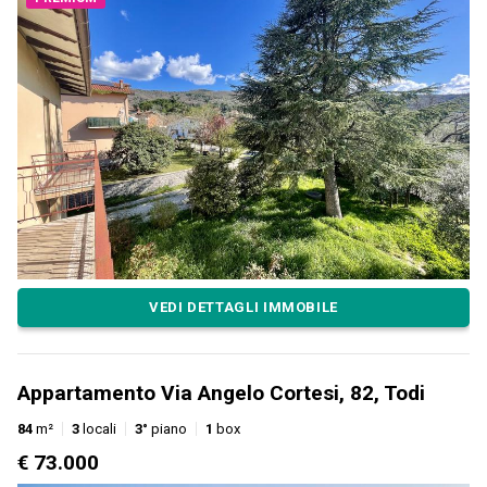
VEDI DETTAGLI IMMOBILE
Appartamento Via Angelo Cortesi, 82, Todi
84
m²
3
locali
3°
piano
1
box
€ 73.000