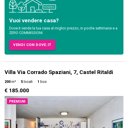
Vuoi vendere casa?
Dove.it vende la tua casa al miglior prezzo, in poche settimane e a
ZERO COMMISSIONI
VENDI CON DOVE.IT
Villa Via Corrado Spaziani, 7, Castel Ritaldi
200
m²
5
locali
1
box
€ 185.000
PREMIUM