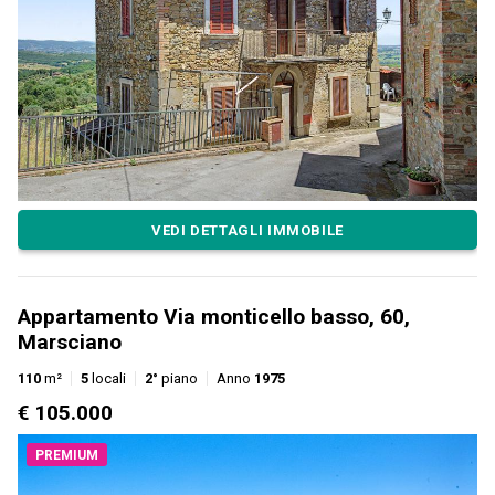
VEDI DETTAGLI IMMOBILE
Appartamento Via monticello basso, 60,
Marsciano
110
m²
5
locali
2°
piano
Anno
1975
€ 105.000
PREMIUM