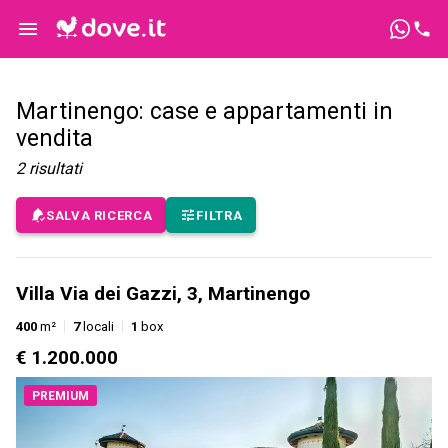
Martinengo: case e appartamenti in
vendita
2
risultati
SALVA RICERCA
FILTRA
Villa Via dei Gazzi, 3, Martinengo
400
m²
7
locali
1
box
€ 1.200.000
PREMIUM