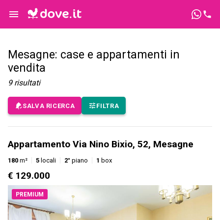
Mesagne: case e appartamenti in
vendita
9
risultati
SALVA RICERCA
FILTRA
Appartamento Via Nino Bixio, 52, Mesagne
180
m²
5
locali
2°
piano
1
box
€ 129.000
PREMIUM