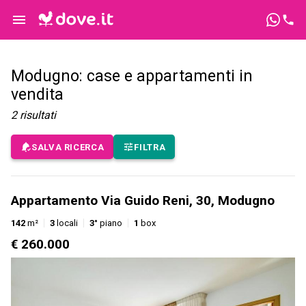
Modugno: case e appartamenti in
vendita
2
risultati
SALVA RICERCA
FILTRA
Appartamento Via Guido Reni, 30, Modugno
142
m²
3
locali
3°
piano
1
box
€ 260.000