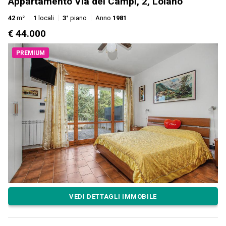
Appartamento Via dei Campi, 2, Loiano
42
m²
1
locali
3°
piano
Anno
1981
€ 44.000
PREMIUM
VEDI DETTAGLI IMMOBILE