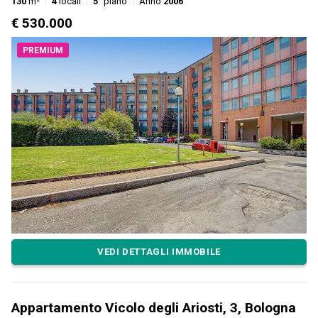
130
m²
4
locali
5°
piano
Anno
2006
€ 530.000
PREMIUM
VEDI DETTAGLI IMMOBILE
Appartamento Vicolo degli Ariosti, 3, Bologna