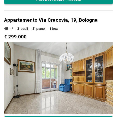
Appartamento Via Cracovia, 19, Bologna
95
m²
3
locali
3°
piano
1
box
€ 299.000