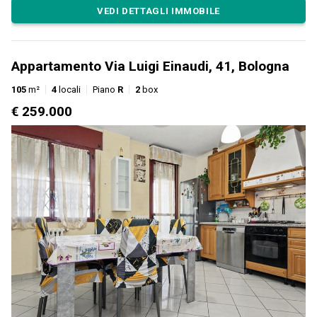
VEDI DETTAGLI IMMOBILE
Appartamento Via Luigi Einaudi, 41, Bologna
105
m²
4
locali
Piano
R
2
box
€ 259.000