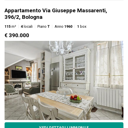
Appartamento Via Giuseppe Massarenti,
396/2, Bologna
115
m²
4
locali
Piano
T
Anno
1960
1
box
€ 390.000
VEDI DETTAGLI IMMOBILE