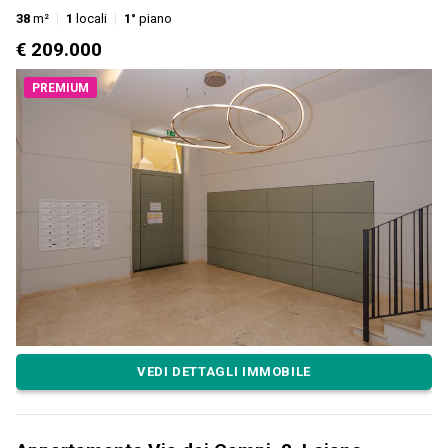
38
m²
1
locali
1°
piano
€ 209.000
PREMIUM
VEDI DETTAGLI IMMOBILE