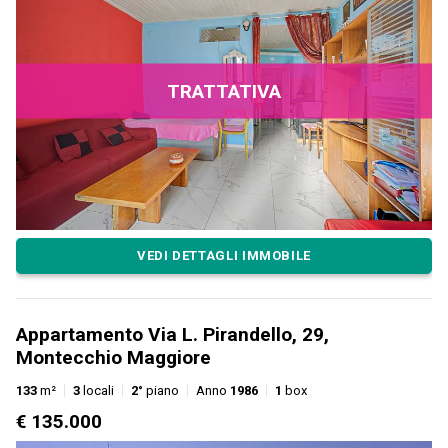
TRATTATIVA
VEDI DETTAGLI IMMOBILE
Appartamento Via L. Pirandello, 29,
Montecchio Maggiore
133
m²
3
locali
2°
piano
Anno
1986
1
box
€ 135.000