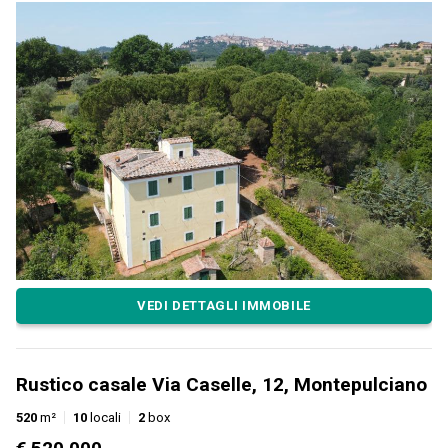
VEDI DETTAGLI IMMOBILE
Rustico casale Via Caselle, 12, Montepulciano
520
m²
10
locali
2
box