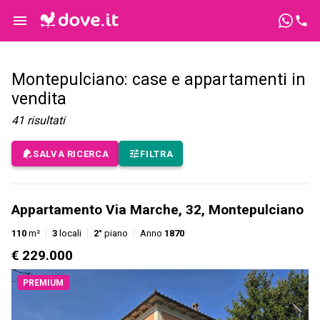
Montepulciano: case e appartamenti in
vendita
41
risultati
SALVA RICERCA
FILTRA
Appartamento Via Marche, 32, Montepulciano
110
m²
3
locali
2°
piano
Anno
1870
€ 229.000
PREMIUM