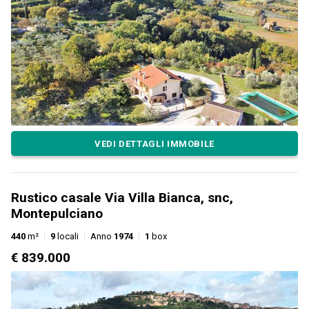
VEDI DETTAGLI IMMOBILE
Rustico casale Via Villa Bianca, snc,
Montepulciano
440
m²
9
locali
Anno
1974
1
box
€ 839.000