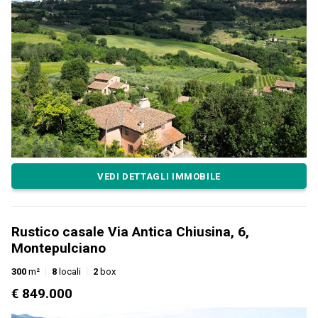
VEDI DETTAGLI IMMOBILE
Rustico casale Via Antica Chiusina, 6,
Montepulciano
300
m²
8
locali
2
box
€ 849.000