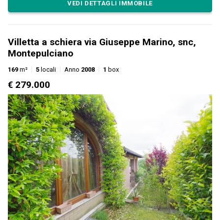
VEDI DETTAGLI IMMOBILE
Villetta a schiera via Giuseppe Marino, snc,
Montepulciano
169
m²
5
locali
Anno
2008
1
box
€ 279.000