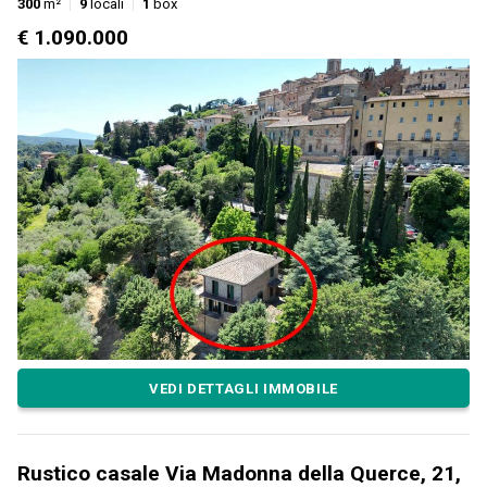
300
m²
9
locali
1
box
€ 1.090.000
VEDI DETTAGLI IMMOBILE
Rustico casale Via Madonna della Querce, 21,