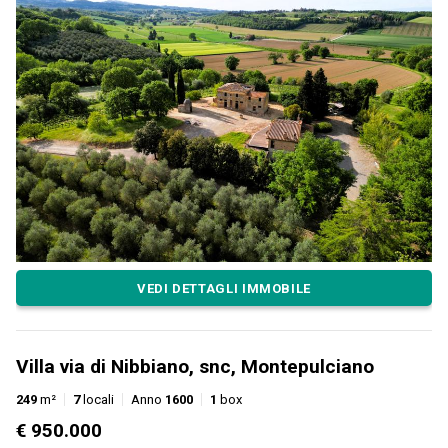
VEDI DETTAGLI IMMOBILE
Villa via di Nibbiano, snc, Montepulciano
249
m²
7
locali
Anno
1600
1
box
€ 950.000