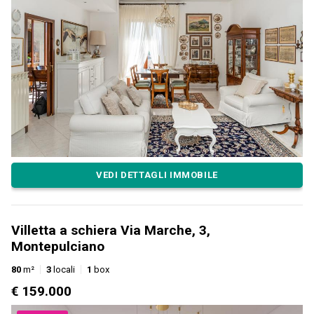
VEDI DETTAGLI IMMOBILE
Villetta a schiera Via Marche, 3,
Montepulciano
80
m²
3
locali
1
box
€ 159.000