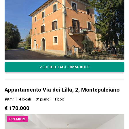
VEDI DETTAGLI IMMOBILE
Appartamento Via dei Lilla, 2, Montepulciano
98
m²
4
locali
3°
piano
1
box
€ 170.000
PREMIUM