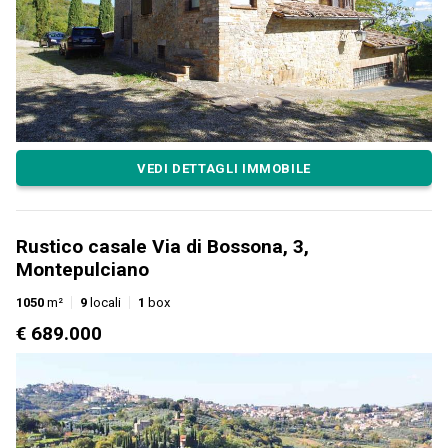
VEDI DETTAGLI IMMOBILE
Rustico casale Via di Bossona, 3,
Montepulciano
1050
m²
9
locali
1
box
€ 689.000