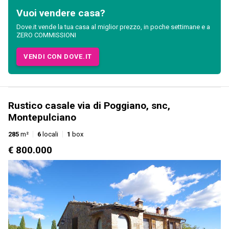
Vuoi vendere casa?
Dove.it vende la tua casa al miglior prezzo, in poche settimane e a
ZERO COMMISSIONI
VENDI CON DOVE.IT
Rustico casale via di Poggiano, snc,
Montepulciano
285
m²
6
locali
1
box
€ 800.000