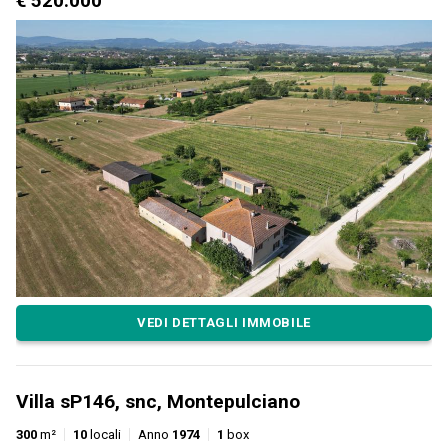
€ 520.000
VEDI DETTAGLI IMMOBILE
Villa sP146, snc, Montepulciano
300
m²
10
locali
Anno
1974
1
box