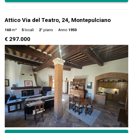
Attico Via del Teatro, 24, Montepulciano
160
m²
5
locali
2°
piano
Anno
1950
€ 297.000