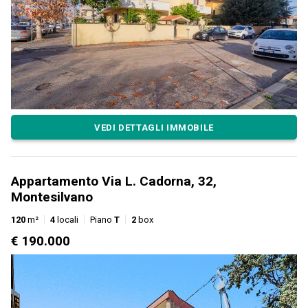
VEDI DETTAGLI IMMOBILE
Appartamento Via L. Cadorna, 32,
Montesilvano
120
m²
4
locali
Piano
T
2
box
€ 190.000