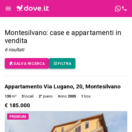
Montesilvano: case e appartamenti in
vendita
6
risultati
SALVA RICERCA
FILTRA
Appartamento Via Lugano, 20, Montesilvano
130
m²
3
locali
2°
piano
Anno
2005
1
box
€ 185.000
PREMIUM