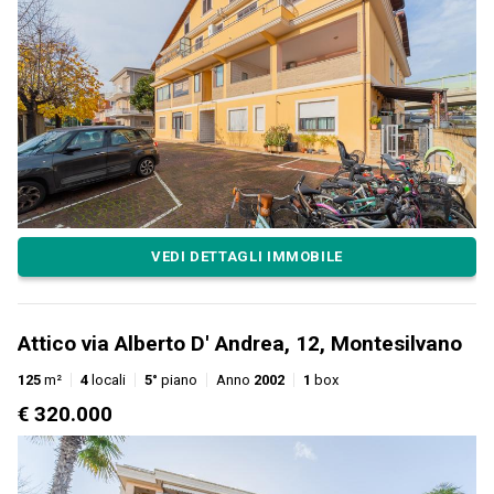
VEDI DETTAGLI IMMOBILE
Attico via Alberto D' Andrea, 12, Montesilvano
125
m²
4
locali
5°
piano
Anno
2002
1
box
€ 320.000