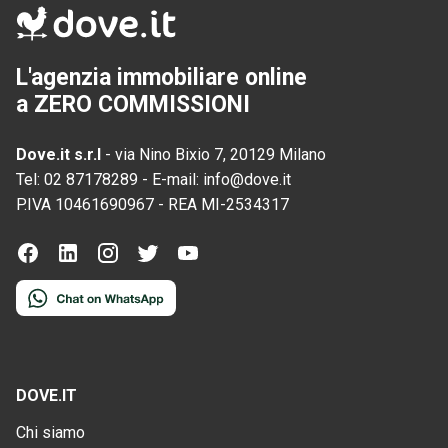
L'agenzia immobiliare online
a ZERO COMMISSIONI
Dove.it s.r.l
-
via Nino Bixio 7, 20129 Milano
Tel:
02 87178289
-
E-mail:
info@dove.it
P.IVA
10461690967
-
REA
MI-2534317
DOVE.IT
Chi siamo