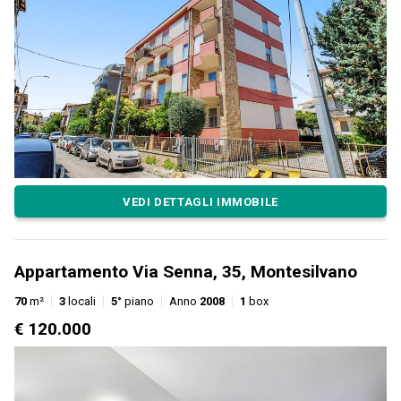
VEDI DETTAGLI IMMOBILE
Appartamento Via Senna, 35, Montesilvano
70
m²
3
locali
5°
piano
Anno
2008
1
box
€ 120.000