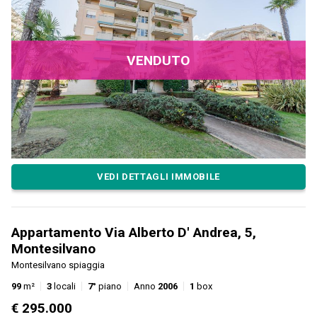
VENDUTO
VEDI DETTAGLI IMMOBILE
Appartamento Via Alberto D' Andrea, 5,
Montesilvano
Montesilvano spiaggia
99
m²
3
locali
7°
piano
Anno
2006
1
box
€ 295.000