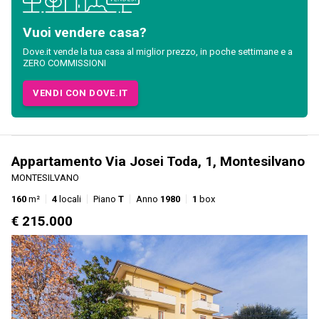
Vuoi vendere casa?
Dove.it vende la tua casa al miglior prezzo, in poche settimane e a
ZERO COMMISSIONI
VENDI CON DOVE.IT
Appartamento Via Josei Toda, 1, Montesilvano
MONTESILVANO
160
m²
4
locali
Piano
T
Anno
1980
1
box
€ 215.000