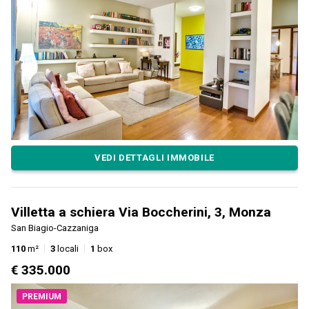
VEDI DETTAGLI IMMOBILE
Villetta a schiera Via Boccherini, 3, Monza
San Biagio-Cazzaniga
110
m²
3
locali
1
box
€ 335.000
PREMIUM