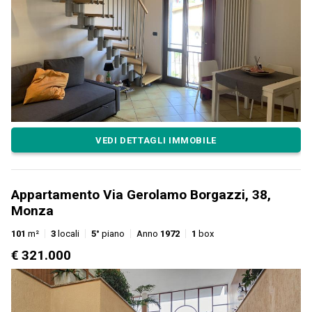
VEDI DETTAGLI IMMOBILE
Appartamento Via Gerolamo Borgazzi, 38,
Monza
101
m²
3
locali
5°
piano
Anno
1972
1
box
€ 321.000