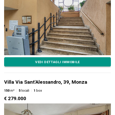
VEDI DETTAGLI IMMOBILE
Villa Via Sant'Alessandro, 39, Monza
150
m²
5
locali
1
box
€ 279.000