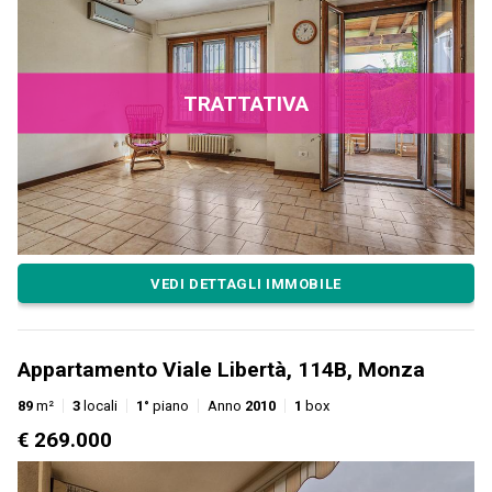
TRATTATIVA
VEDI DETTAGLI IMMOBILE
Appartamento Viale Libertà, 114B, Monza
89
m²
3
locali
1°
piano
Anno
2010
1
box
€ 269.000