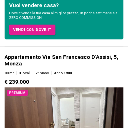
Vuoi vendere casa?
Dove.it vende la tua casa al miglior prezzo, in poche settimane e a
ZERO COMMISSIONI
VENDI CON DOVE.IT
Appartamento Via San Francesco D'Assisi, 5,
Monza
88
m²
3
locali
2°
piano
Anno
1980
€ 239.000
PREMIUM