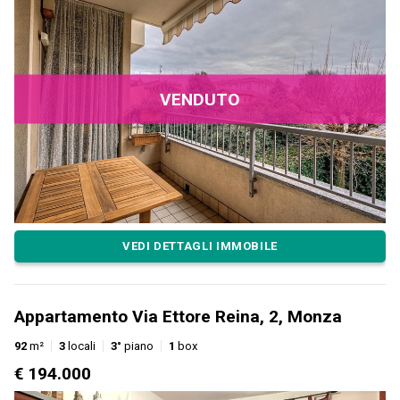
VENDUTO
VEDI DETTAGLI IMMOBILE
Appartamento Via Ettore Reina, 2, Monza
92
m²
3
locali
3°
piano
1
box
€ 194.000