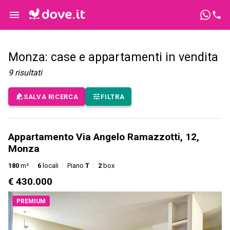
Monza: case e appartamenti in vendita
9
risultati
SALVA RICERCA
FILTRA
Appartamento Via Angelo Ramazzotti, 12,
Monza
180
m²
6
locali
Piano
T
2
box
€ 430.000
PREMIUM