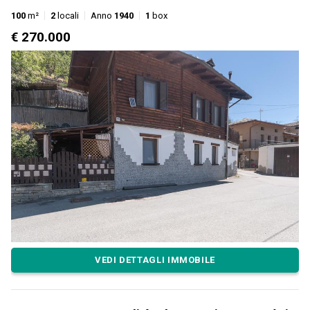
100
m²
2
locali
Anno
1940
1
box
€ 270.000
VEDI DETTAGLI IMMOBILE