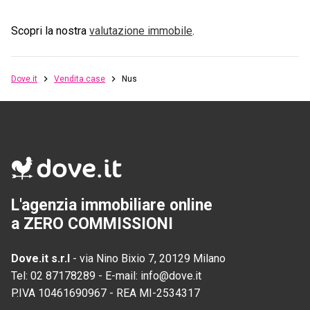
Scopri la nostra
valutazione immobile
.
Dove.it
Vendita case
Nus
L'agenzia immobiliare online
a ZERO COMMISSIONI
Dove.it s.r.l
-
via Nino Bixio 7, 20129 Milano
Tel:
02 87178289
-
E-mail:
info@dove.it
P.IVA
10461690967
-
REA
MI-2534317