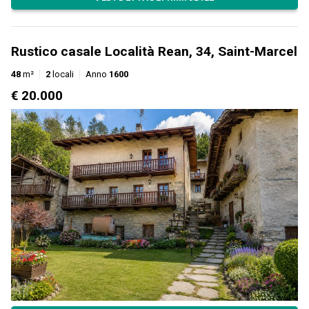
Rustico casale Località Rean, 34, Saint-Marcel
48
m²
2
locali
Anno
1600
€ 20.000