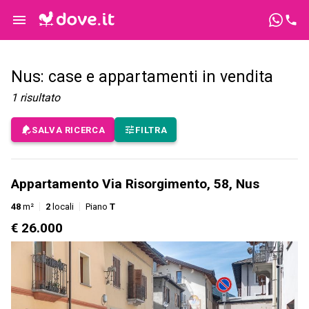
Nus: case e appartamenti in vendita
1
risultato
SALVA RICERCA
FILTRA
Appartamento Via Risorgimento, 58, Nus
48
m²
2
locali
Piano
T
€ 26.000