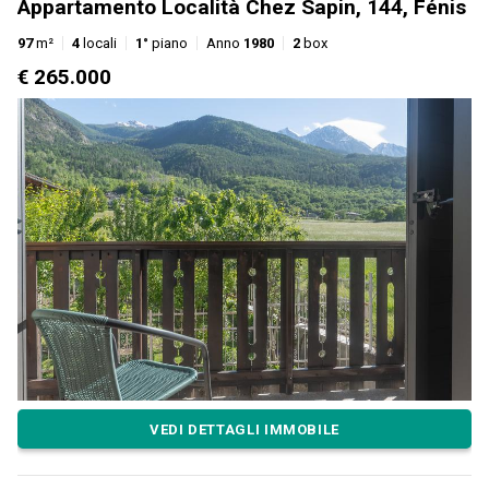
Appartamento Località Chez Sapin, 144, Fénis
97
m²
4
locali
1°
piano
Anno
1980
2
box
€ 265.000
VEDI DETTAGLI IMMOBILE