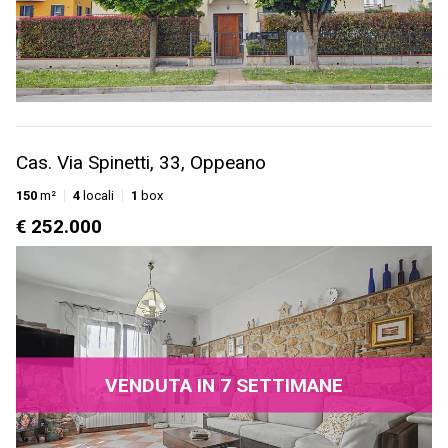
Cas. Via Spinetti, 33, Oppeano
150
m²
4
locali
1
box
€ 252.000
VENDUTA IN 7 SETTIMANE