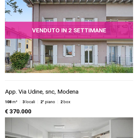
VENDUTO IN 2 SETTIMANE
App. Via Udine, snc, Modena
108
m²
3
locali
2°
piano
2
box
€ 370.000