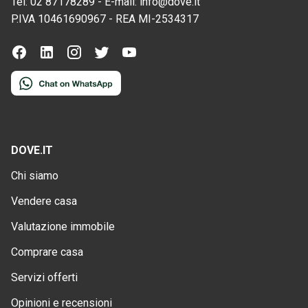
Tel:
02 87178289
-
E-mail:
info@dove.it
P.IVA
10461690967
-
REA
MI-2534317
DOVE.IT
Chi siamo
Vendere casa
Valutazione immobile
Comprare casa
Servizi offerti
Opinioni e recensioni