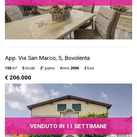
App. Via San Marco, 5, Bovolenta
150
m²
5
locali
2°
piano
Anno
2006
2
box
€ 206.000
VENDUTO IN 11 SETTIMANE