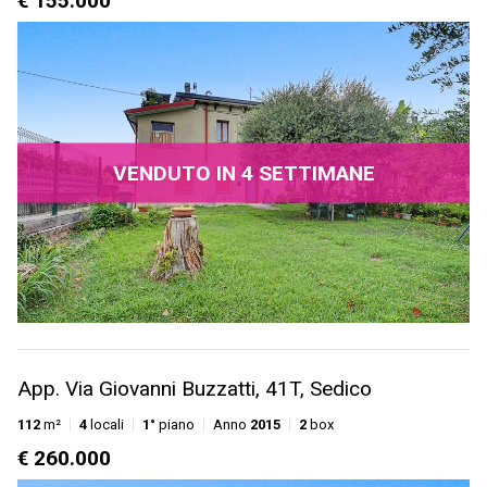
€ 155.000
VENDUTO IN 4 SETTIMANE
App. Via Giovanni Buzzatti, 41T, Sedico
112
m²
4
locali
1°
piano
Anno
2015
2
box
€ 260.000