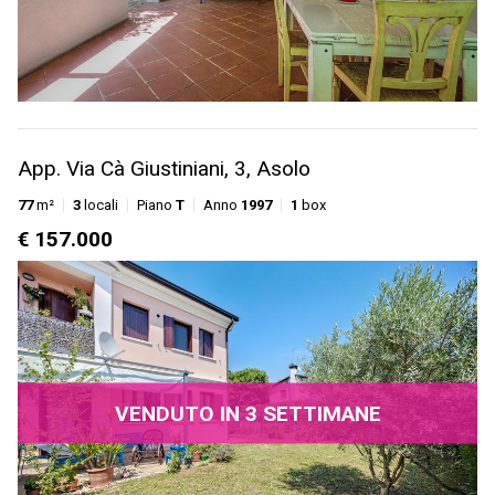
App. Via Cà Giustiniani, 3, Asolo
77
m²
3
locali
Piano
T
Anno
1997
1
box
€ 157.000
VENDUTO IN 3 SETTIMANE