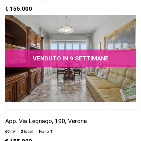
€ 155.000
VENDUTO IN 9 SETTIMANE
App. Via Legnago, 190, Verona
60
m²
2
locali
Piano
T