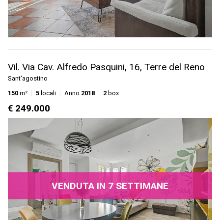
Vil. Via Cav. Alfredo Pasquini, 16, Terre del Reno
Sant'agostino
150
m²
5
locali
Anno
2018
2
box
€ 249.000
VENDUTA IN 7 SETTIMANE