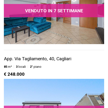
VENDUTO IN 7 SETTIMANE
App. Via Tagliamento, 40, Cagliari
85
m²
3
locali
2°
piano
€ 248.000