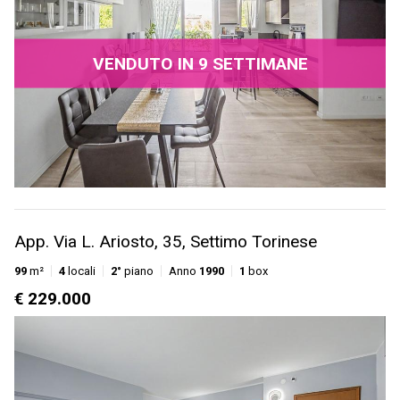
VENDUTO IN 9 SETTIMANE
App. Via L. Ariosto, 35, Settimo Torinese
99
m²
4
locali
2°
piano
Anno
1990
1
box
€ 229.000