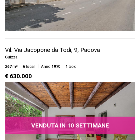
Vil. Via Jacopone da Todi, 9, Padova
Guizza
267
m²
6
locali
Anno
1970
1
box
€ 630.000
VENDUTA IN 10 SETTIMANE