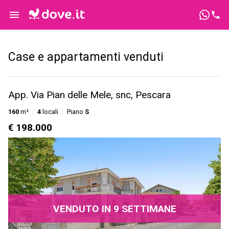
Case e appartamenti venduti
App. Via Pian delle Mele, snc, Pescara
160
m²
4
locali
Piano
S
€ 198.000
VENDUTO IN 9 SETTIMANE