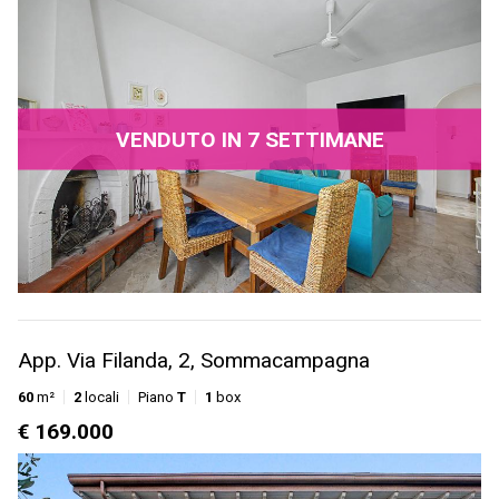
VENDUTO IN 7 SETTIMANE
App. Via Filanda, 2, Sommacampagna
60
m²
2
locali
Piano
T
1
box
€ 169.000