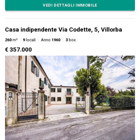
VEDI DETTAGLI IMMOBILE
Casa indipendente Via Codette, 5, Villorba
260
m²
9
locali
Anno
1960
3
box
€ 357.000