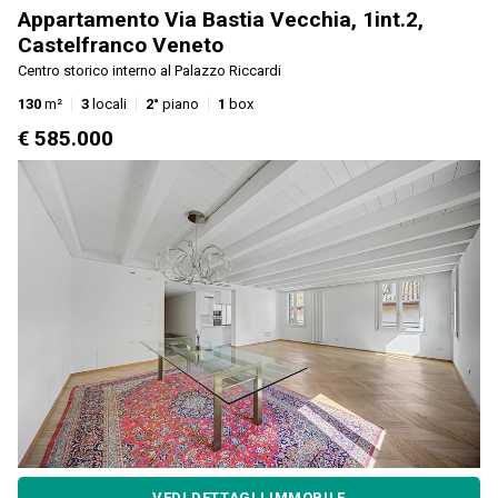
Appartamento Via Bastia Vecchia, 1int.2,
Castelfranco Veneto
Centro storico interno al Palazzo Riccardi
130
m²
3
locali
2°
piano
1
box
€ 585.000
VEDI DETTAGLI IMMOBILE