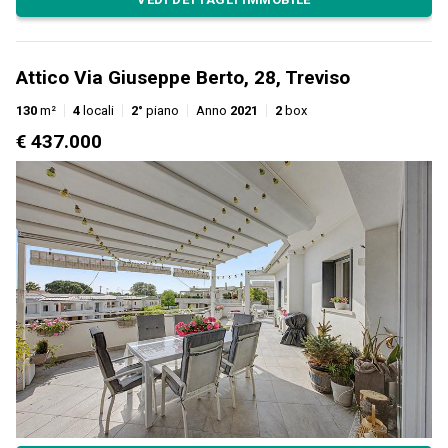
Attico Via Giuseppe Berto, 28, Treviso
130
m²
4
locali
2°
piano
Anno
2021
2
box
€ 437.000