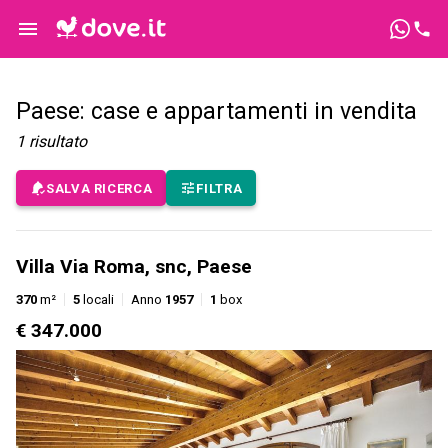
Paese: case e appartamenti in vendita
1
risultato
SALVA RICERCA
FILTRA
Villa Via Roma, snc, Paese
370
m²
5
locali
Anno
1957
1
box
€ 347.000