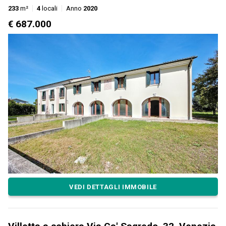
233
m²
4
locali
Anno
2020
€ 687.000
VEDI DETTAGLI IMMOBILE