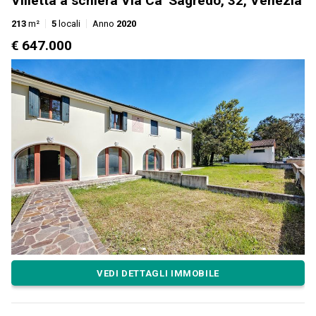
Villetta a schiera Via Ca' Sagredo, 32, Venezia
213
m²
5
locali
Anno
2020
€ 647.000
VEDI DETTAGLI IMMOBILE