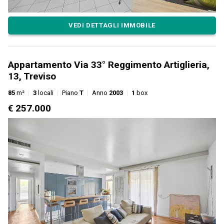
VEDI DETTAGLI IMMOBILE
Appartamento Via 33° Reggimento Artiglieria,
13, Treviso
85
m²
3
locali
Piano
T
Anno
2003
1
box
€ 257.000