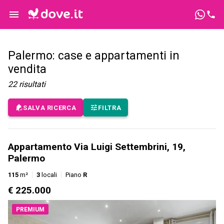
Palermo: case e appartamenti in
vendita
22
risultati
SALVA RICERCA
FILTRA
Appartamento Via Luigi Settembrini, 19,
Palermo
115
m²
3
locali
Piano
R
€ 225.000
PREMIUM