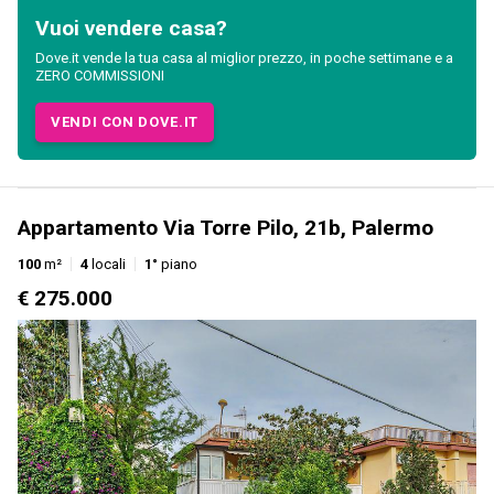
Vuoi vendere casa?
Dove.it vende la tua casa al miglior prezzo, in poche settimane e a
ZERO COMMISSIONI
VENDI CON DOVE.IT
Appartamento Via Torre Pilo, 21b, Palermo
100
m²
4
locali
1°
piano
€ 275.000