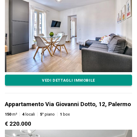
VEDI DETTAGLI IMMOBILE
Appartamento Via Giovanni Dotto, 12, Palermo
150
m²
4
locali
5°
piano
1
box
€ 220.000