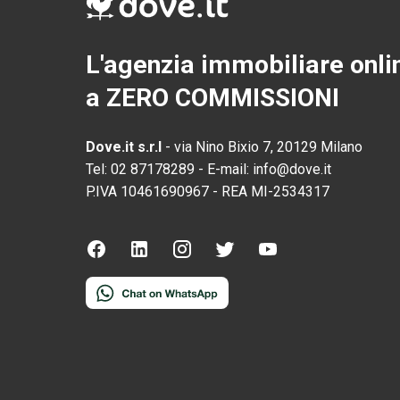
L'agenzia immobiliare onli
a ZERO COMMISSIONI
Dove.it s.r.l
-
via Nino Bixio 7, 20129 Milano
Tel:
02 87178289
-
E-mail:
info@dove.it
P.IVA
10461690967
-
REA
MI-2534317