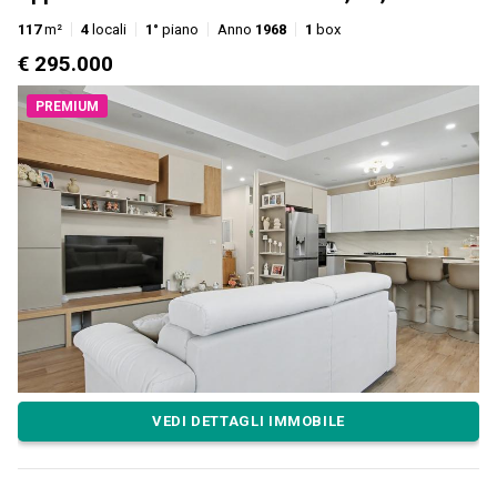
117
m²
4
locali
1°
piano
Anno
1968
1
box
€ 295.000
PREMIUM
VEDI DETTAGLI IMMOBILE