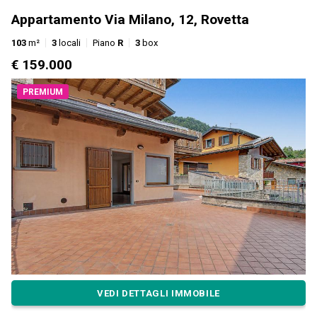
Appartamento Via Milano, 12, Rovetta
103
m²
3
locali
Piano
R
3
box
€ 159.000
PREMIUM
VEDI DETTAGLI IMMOBILE