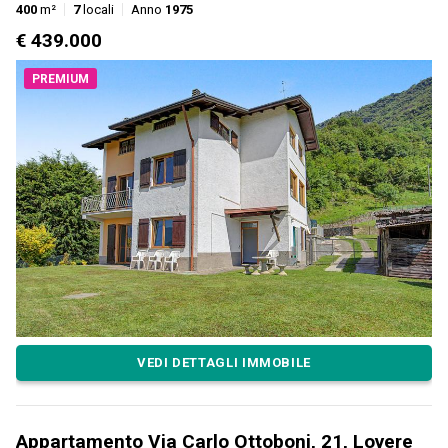
400
m²
7
locali
Anno
1975
€ 439.000
PREMIUM
VEDI DETTAGLI IMMOBILE
Appartamento Via Carlo Ottoboni, 21, Lovere