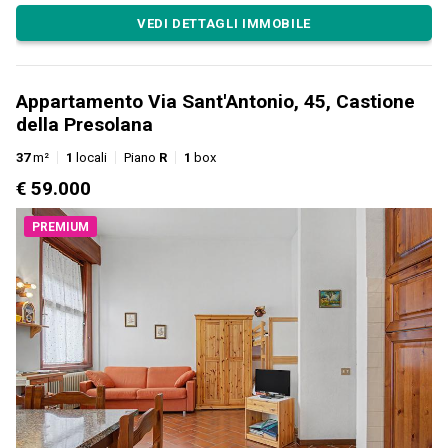
VEDI DETTAGLI IMMOBILE
Appartamento Via Sant'Antonio, 45, Castione
della Presolana
37
m²
1
locali
Piano
R
1
box
€ 59.000
PREMIUM