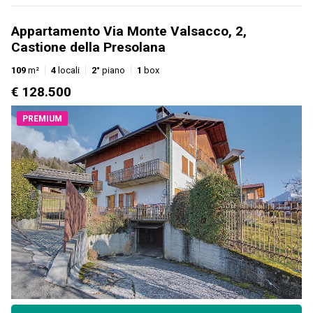
Appartamento Via Monte Valsacco, 2,
Castione della Presolana
109
m²
4
locali
2°
piano
1
box
€ 128.500
PREMIUM