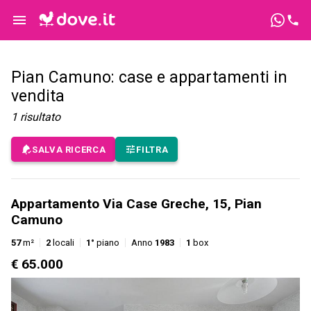
Pian Camuno: case e appartamenti in
vendita
1
risultato
SALVA RICERCA
FILTRA
Appartamento Via Case Greche, 15, Pian
Camuno
57
m²
2
locali
1°
piano
Anno
1983
1
box
€ 65.000