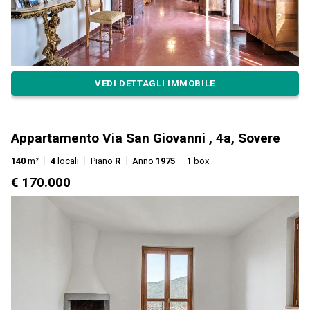
VEDI DETTAGLI IMMOBILE
Appartamento Via San Giovanni , 4a, Sovere
140
m²
4
locali
Piano
R
Anno
1975
1
box
€ 170.000