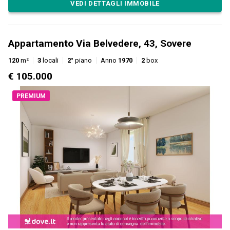
VEDI DETTAGLI IMMOBILE
Appartamento Via Belvedere, 43, Sovere
120
m²
3
locali
2°
piano
Anno
1970
2
box
€ 105.000
PREMIUM