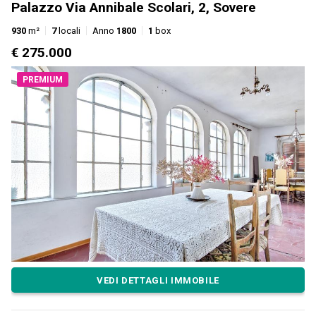
Palazzo Via Annibale Scolari, 2, Sovere
930
m²
7
locali
Anno
1800
1
box
€ 275.000
PREMIUM
VEDI DETTAGLI IMMOBILE