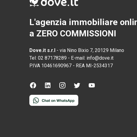
L'agenzia immobiliare onli
a ZERO COMMISSIONI
Dove.it s.r.l
-
via Nino Bixio 7, 20129 Milano
Tel:
02 87178289
-
E-mail:
info@dove.it
P.IVA
10461690967
-
REA
MI-2534317