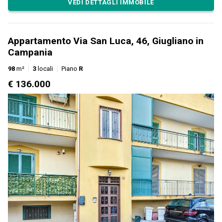
VEDI DETTAGLI IMMOBILE
Appartamento Via San Luca, 46, Giugliano in
Campania
98
m²
3
locali
Piano
R
€ 136.000