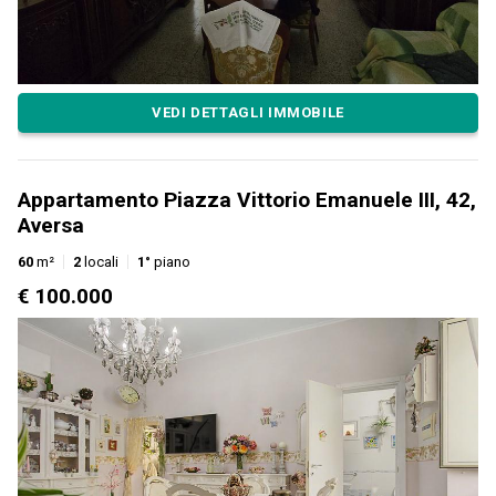
VEDI DETTAGLI IMMOBILE
Appartamento Piazza Vittorio Emanuele III, 42,
Aversa
60
m²
2
locali
1°
piano
€ 100.000