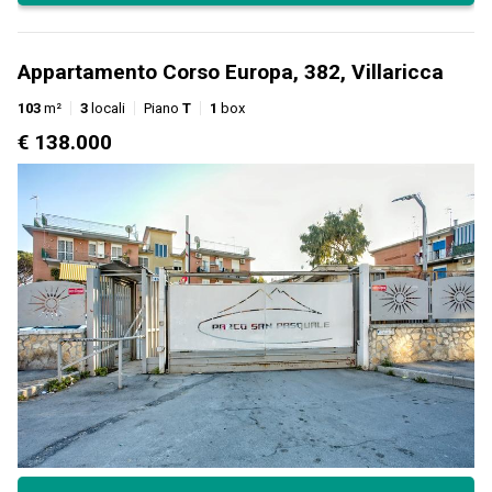
Appartamento Corso Europa, 382, Villaricca
103
m²
3
locali
Piano
T
1
box
€ 138.000