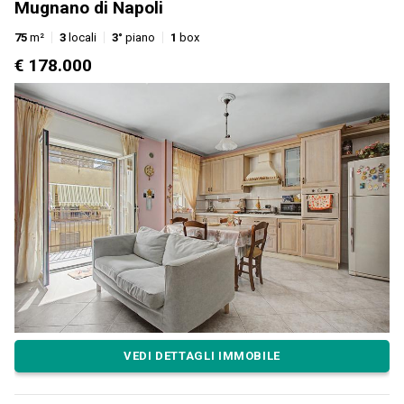
Mugnano di Napoli
75
m²
3
locali
3°
piano
1
box
€ 178.000
VEDI DETTAGLI IMMOBILE