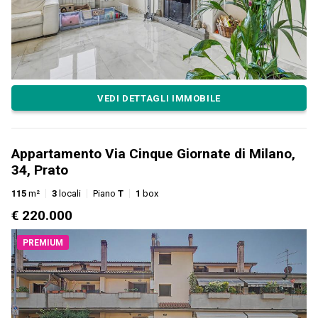
VEDI DETTAGLI IMMOBILE
Appartamento Via Cinque Giornate di Milano,
34, Prato
115
m²
3
locali
Piano
T
1
box
€ 220.000
PREMIUM