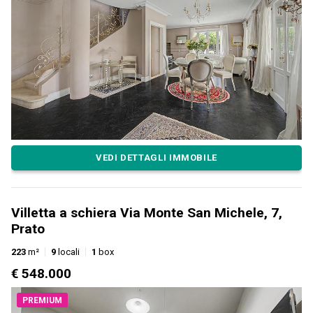
VEDI DETTAGLI IMMOBILE
Villetta a schiera Via Monte San Michele, 7,
Prato
223
m²
9
locali
1
box
€ 548.000
PREMIUM