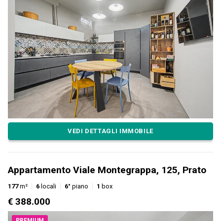
VEDI DETTAGLI IMMOBILE
Appartamento Viale Montegrappa, 125, Prato
177
m²
6
locali
6°
piano
1
box
€ 388.000
PREMIUM