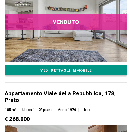
VENDUTO
VEDI DETTAGLI IMMOBILE
Appartamento Viale della Repubblica, 178,
Prato
105
m²
4
locali
2°
piano
Anno
1970
1
box
€ 268.000