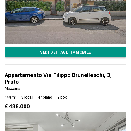
VEDI DETTAGLI IMMOBILE
Appartamento Via Filippo Brunelleschi, 3,
Prato
Mezzana
144
m²
3
locali
4°
piano
2
box
€ 438.000