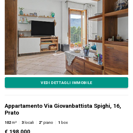
VEDI DETTAGLI IMMOBILE
Appartamento Via Giovanbattista Spighi, 16,
Prato
102
m²
3
locali
2°
piano
1
box
€ 198.000