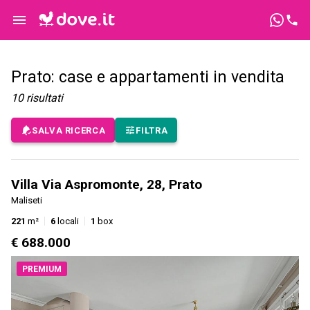
Prato: case e appartamenti in vendita
10
risultati
SALVA RICERCA
FILTRA
Villa Via Aspromonte, 28, Prato
Maliseti
221
m²
6
locali
1
box
€ 688.000
PREMIUM