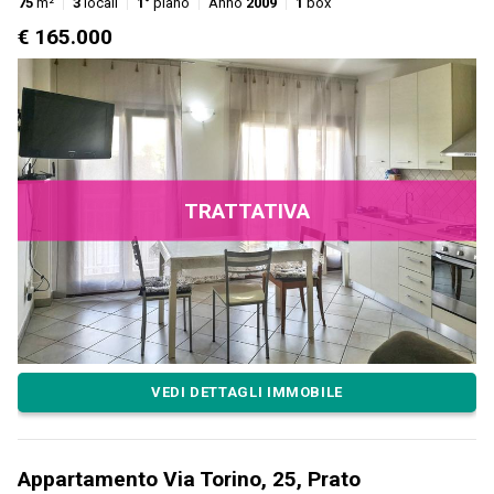
75
m²
3
locali
1°
piano
Anno
2009
1
box
€ 165.000
TRATTATIVA
VEDI DETTAGLI IMMOBILE
Appartamento Via Torino, 25, Prato