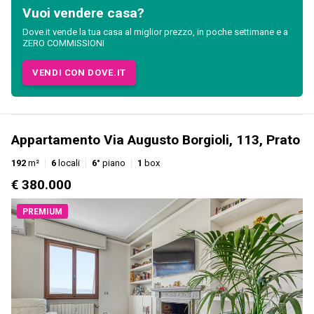
Vuoi vendere casa?
Dove.it vende la tua casa al miglior prezzo, in poche settimane e a
ZERO COMMISSIONI
VENDI CON DOVE.IT
Appartamento Via Augusto Borgioli, 113, Prato
192
m²
6
locali
6°
piano
1
box
€ 380.000
PREMIUM