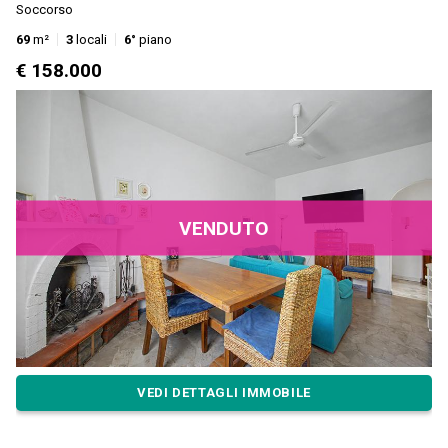
Soccorso
69
m²
3
locali
6°
piano
€ 158.000
VENDUTO
VEDI DETTAGLI IMMOBILE