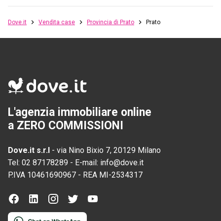
Dove.it
Vendita case
Provincia di Prato
Prato
L'agenzia immobiliare online
a ZERO COMMISSIONI
Dove.it s.r.l
-
via Nino Bixio 7, 20129 Milano
Tel:
02 87178289
-
E-mail:
info@dove.it
P.IVA
10461690967
-
REA
MI-2534317