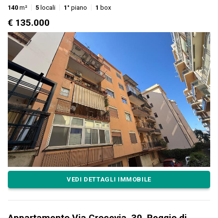
140
m²
5
locali
1°
piano
1
box
€ 135.000
VEDI DETTAGLI IMMOBILE
Appartamento Via Crocevia, 30, Reggio di