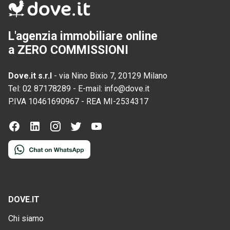
L'agenzia immobiliare online
a ZERO COMMISSIONI
Dove.it s.r.l
-
via Nino Bixio 7, 20129 Milano
Tel:
02 87178289
-
E-mail:
info@dove.it
P.IVA
10461690967
-
REA
MI-2534317
DOVE.IT
Chi siamo