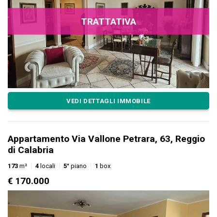
TRATTATIVA
VEDI DETTAGLI IMMOBILE
Appartamento Via Vallone Petrara, 63, Reggio
di Calabria
173
m²
4
locali
5°
piano
1
box
€ 170.000