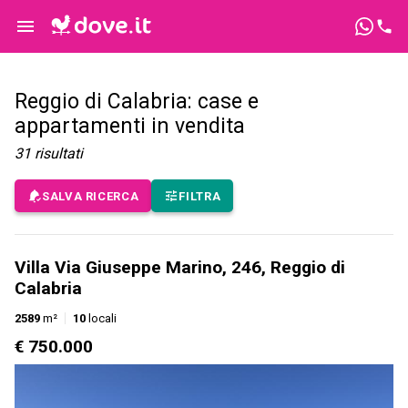
Reggio di Calabria: case e
appartamenti in vendita
31
risultati
SALVA RICERCA
FILTRA
Villa Via Giuseppe Marino, 246, Reggio di
Calabria
2589
m²
10
locali
€ 750.000