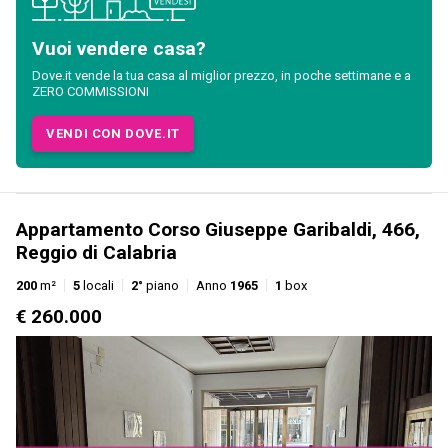
Vuoi vendere casa?
Dove.it vende la tua casa al miglior prezzo, in poche settimane e a
ZERO COMMISSIONI
VENDI CON DOVE.IT
Appartamento Corso Giuseppe Garibaldi, 466,
Reggio di Calabria
200
m²
5
locali
2°
piano
Anno
1965
1
box
€ 260.000