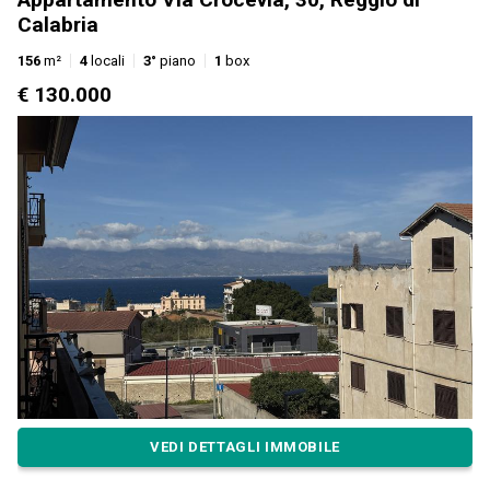
Calabria
156
m²
4
locali
3°
piano
1
box
€ 130.000
VEDI DETTAGLI IMMOBILE