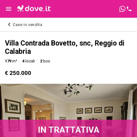
Case in vendita
Villa Contrada Bovetto, snc, Reggio di
Calabria
179
m²
4
locali
2
box
€ 250.000
IN TRATTATIVA