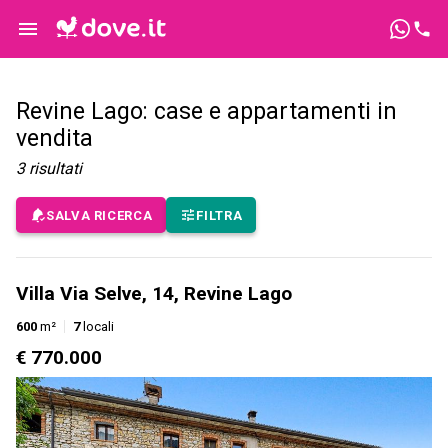
Revine Lago: case e appartamenti in
vendita
3
risultati
SALVA RICERCA
FILTRA
Villa Via Selve, 14, Revine Lago
600
m²
7
locali
€ 770.000