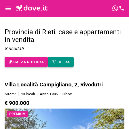
Provincia di Rieti: case e appartamenti
in vendita
8
risultati
SALVA RICERCA
FILTRA
Villa Località Campigliano, 2, Rivodutri
507
m²
13
locali
Anno
1985
3
box
€ 900.000
PREMIUM