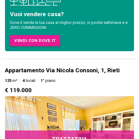
Vuoi vendere casa?
Dove.it vende la tua casa al miglior prezzo, in poche settimane e a
ZERO COMMISSIONI
VENDI CON DOVE.IT
Appartamento Via Nicola Consoni, 1, Rieti
125
m²
4
locali
1°
piano
€ 119.000