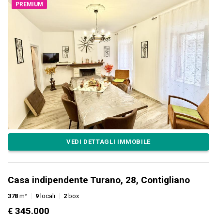
PREMIUM
VEDI DETTAGLI IMMOBILE
Casa indipendente Turano, 28, Contigliano
378
m²
9
locali
2
box
€ 345.000