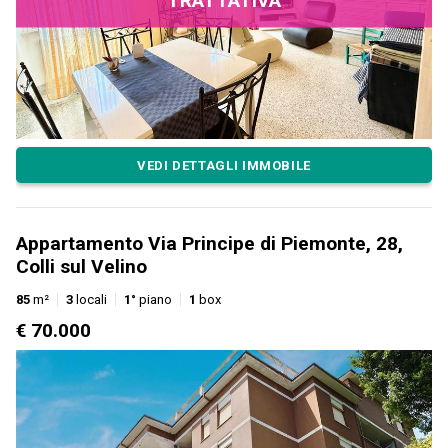
TRATTATIVA
VEDI DETTAGLI IMMOBILE
Appartamento Via Principe di Piemonte, 28,
Colli sul Velino
85
m²
3
locali
1°
piano
1
box
€ 70.000