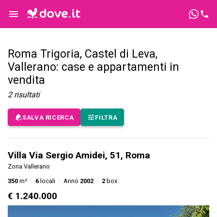
Roma Trigoria, Castel di Leva,
Vallerano: case e appartamenti in
vendita
2
risultati
SALVA RICERCA
FILTRA
Villa Via Sergio Amidei, 51, Roma
Zona Vallerano
350
m²
6
locali
Anno
2002
2
box
€ 1.240.000