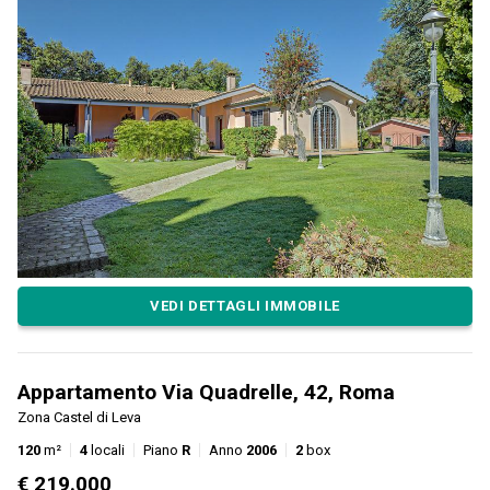
VEDI DETTAGLI IMMOBILE
Appartamento Via Quadrelle, 42, Roma
Zona Castel di Leva
120
m²
4
locali
Piano
R
Anno
2006
2
box
€ 219.000