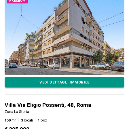
PREMIUM
VEDI DETTAGLI IMMOBILE
Villa Via Eligio Possenti, 48, Roma
Zona La Storta
150
m²
3
locali
1
box