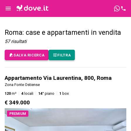
Roma: case e appartamenti in vendita
57
risultati
SALVA RICERCA
FILTRA
Appartamento Via Laurentina, 800, Roma
Zona Fonte Ostiense
120
m²
4
locali
14°
piano
1
box
€ 349.000
PREMIUM