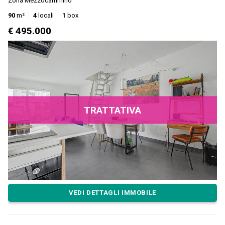
Zona Mezzocammino
90
m²
4
locali
1
box
€ 495.000
TRATTATIVA
VEDI DETTAGLI IMMOBILE