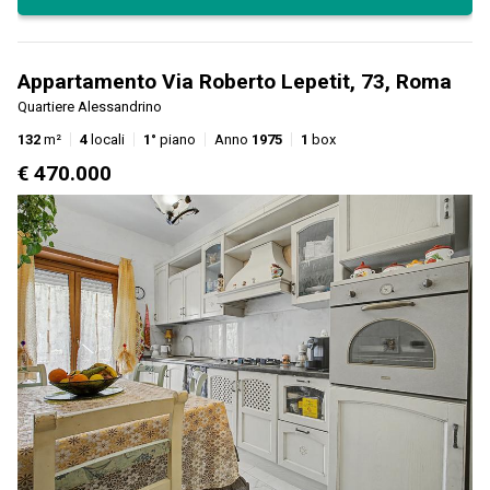
Appartamento Via Roberto Lepetit, 73, Roma
Quartiere Alessandrino
132
m²
4
locali
1°
piano
Anno
1975
1
box
€ 470.000