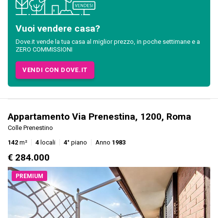
Vuoi vendere casa?
Dove.it vende la tua casa al miglior prezzo, in poche settimane e a
ZERO COMMISSIONI
VENDI CON DOVE.IT
Appartamento Via Prenestina, 1200, Roma
Colle Prenestino
142
m²
4
locali
4°
piano
Anno
1983
€ 284.000
PREMIUM