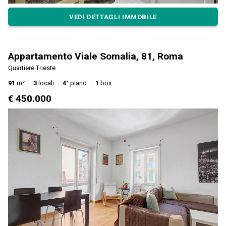
VEDI DETTAGLI IMMOBILE
Appartamento Viale Somalia, 81, Roma
Quartiere Trieste
91
m²
3
locali
4°
piano
1
box
€ 450.000