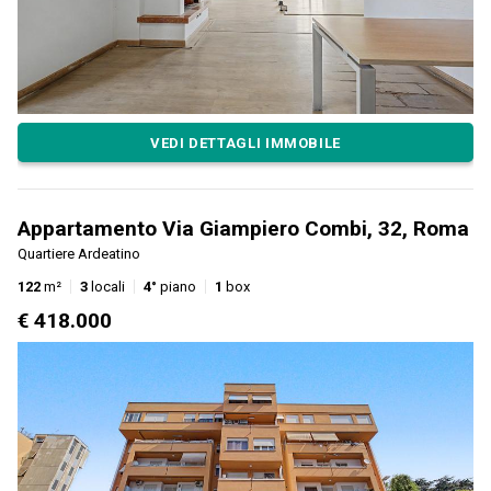
VEDI DETTAGLI IMMOBILE
Appartamento Via Giampiero Combi, 32, Roma
Quartiere Ardeatino
122
m²
3
locali
4°
piano
1
box
€ 418.000