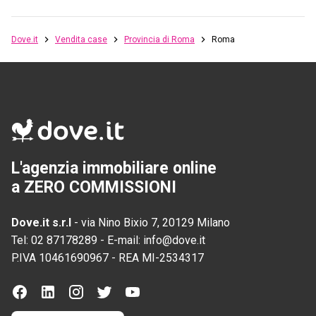
Dove.it
Vendita case
Provincia di Roma
Roma
L'agenzia immobiliare online
a ZERO COMMISSIONI
Dove.it s.r.l
-
via Nino Bixio 7, 20129 Milano
Tel:
02 87178289
-
E-mail:
info@dove.it
P.IVA
10461690967
-
REA
MI-2534317