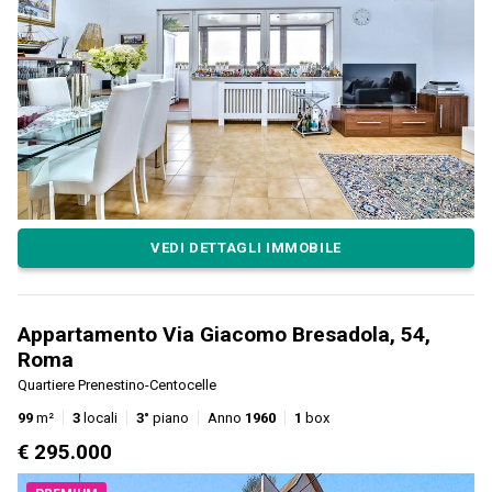
VEDI DETTAGLI IMMOBILE
Appartamento Via Giacomo Bresadola, 54,
Roma
Quartiere Prenestino-Centocelle
99
m²
3
locali
3°
piano
Anno
1960
1
box
€ 295.000