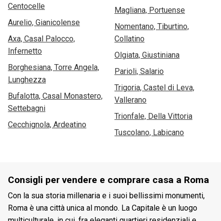
Centocelle
Magliana, Portuense
Aurelio, Gianicolense
Nomentano, Tiburtino,
Axa, Casal Palocco,
Collatino
Infernetto
Olgiata, Giustiniana
Borghesiana, Torre Angela,
Parioli, Salario
Lunghezza
Trigoria, Castel di Leva,
Bufalotta, Casal Monastero,
Vallerano
Settebagni
Trionfale, Della Vittoria
Cecchignola, Ardeatino
Tuscolano, Labicano
Consigli per vendere e comprare casa a Roma
Con la sua storia millenaria e i suoi bellissimi monumenti,
Roma è una città unica al mondo. La Capitale è un luogo
multiculturale, in cui, fra eleganti quartieri residenziali e