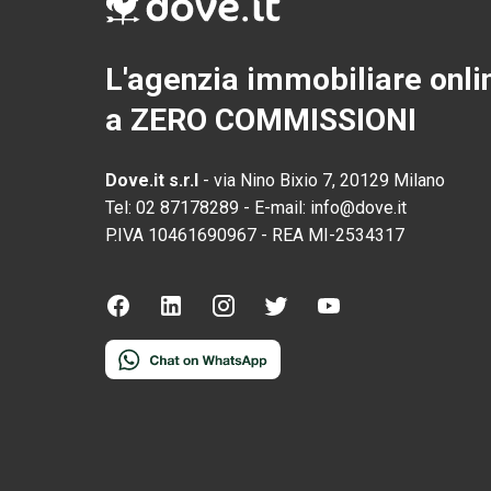
L'agenzia immobiliare onli
a ZERO COMMISSIONI
Dove.it s.r.l
-
via Nino Bixio 7, 20129 Milano
Tel:
02 87178289
-
E-mail:
info@dove.it
P.IVA
10461690967
-
REA
MI-2534317