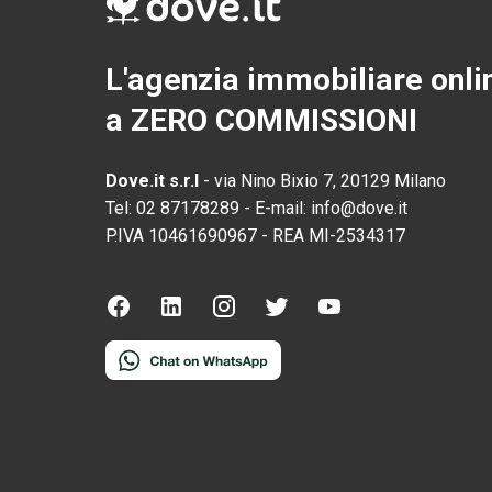
L'agenzia immobiliare onli
a ZERO COMMISSIONI
Dove.it s.r.l
-
via Nino Bixio 7, 20129 Milano
Tel:
02 87178289
-
E-mail:
info@dove.it
P.IVA
10461690967
-
REA
MI-2534317