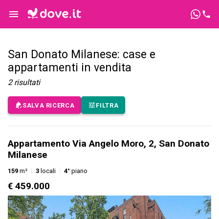
San Donato Milanese: case e
appartamenti in vendita
2
risultati
SALVA RICERCA
FILTRA
Appartamento Via Angelo Moro, 2, San Donato
Milanese
159
m²
3
locali
4°
piano
€ 459.000