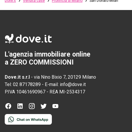
Dove.it
Vendita case
Provincia di Milano
San Donato Milanese
L'agenzia immobiliare online
a ZERO COMMISSIONI
Dove.it s.r.l
-
via Nino Bixio 7, 20129 Milano
Tel:
02 87178289
-
E-mail:
info@dove.it
P.IVA
10461690967
-
REA
MI-2534317