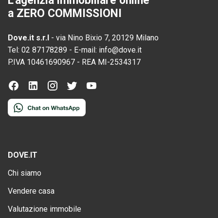
L'agenzia immobiliare online
a ZERO COMMISSIONI
Dove.it s.r.l
-
via Nino Bixio 7, 20129 Milano
Tel:
02 87178289
-
E-mail:
info@dove.it
P.IVA
10461690967
-
REA
MI-2534317
DOVE.IT
Chi siamo
Vendere casa
Valutazione immobile