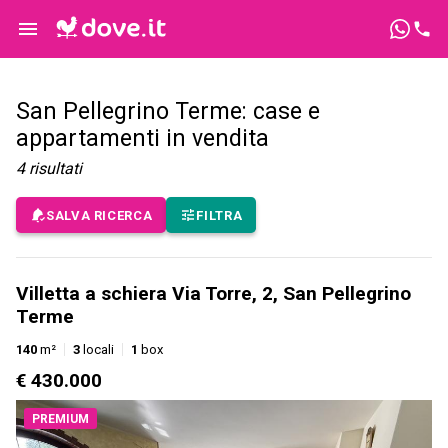
San Pellegrino Terme: case e
appartamenti in vendita
4
risultati
SALVA RICERCA
FILTRA
Villetta a schiera Via Torre, 2, San Pellegrino
Terme
140
m²
3
locali
1
box
€ 430.000
PREMIUM