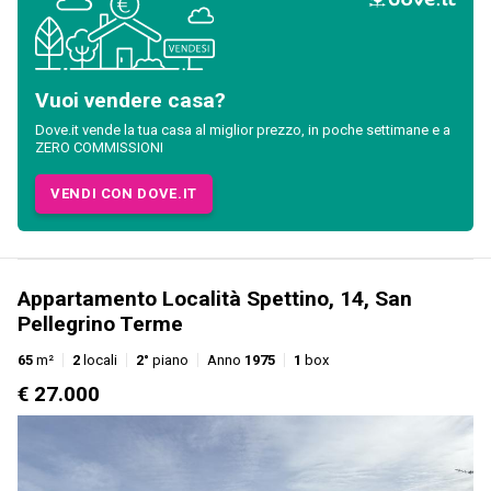
Vuoi vendere casa?
Dove.it vende la tua casa al miglior prezzo, in poche settimane e a
ZERO COMMISSIONI
VENDI CON DOVE.IT
Appartamento Località Spettino, 14, San
Pellegrino Terme
65
m²
2
locali
2°
piano
Anno
1975
1
box
€ 27.000