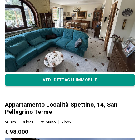
VEDI DETTAGLI IMMOBILE
Appartamento Località Spettino, 14, San
Pellegrino Terme
200
m²
4
locali
2°
piano
2
box
€ 98.000