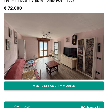
130
m²
4
locali
2°
piano
Anno
1975
1
box
€ 72.000
VEDI DETTAGLI IMMOBILE