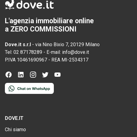
L'agenzia immobiliare online
a ZERO COMMISSIONI
Dove.it s.r.l
-
via Nino Bixio 7, 20129 Milano
Tel:
02 87178289
-
E-mail:
info@dove.it
P.IVA
10461690967
-
REA
MI-2534317
DOVE.IT
Chi siamo