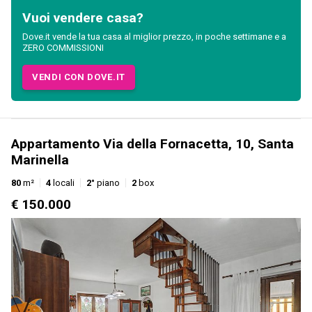
Vuoi vendere casa?
Dove.it vende la tua casa al miglior prezzo, in poche settimane e a
ZERO COMMISSIONI
VENDI CON DOVE.IT
Appartamento Via della Fornacetta, 10, Santa
Marinella
80
m²
4
locali
2°
piano
2
box
€ 150.000