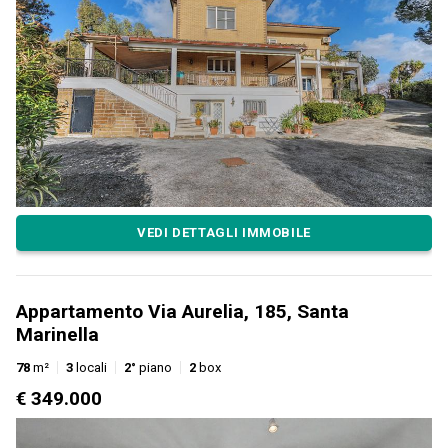
VEDI DETTAGLI IMMOBILE
Appartamento Via Aurelia, 185, Santa
Marinella
78
m²
3
locali
2°
piano
2
box
€ 349.000