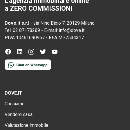
L'agenzia immobiliare online
a ZERO COMMISSIONI
Dove.it s.r.l
-
via Nino Bixio 7, 20129 Milano
Tel:
02 87178289
-
E-mail:
info@dove.it
P.IVA
10461690967
-
REA
MI-2534317
DOVE.IT
Chi siamo
Vendere casa
Valutazione immobile