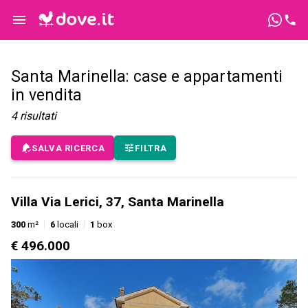
Santa Marinella: case e appartamenti
in vendita
4
risultati
SALVA RICERCA
FILTRA
Villa Via Lerici, 37, Santa Marinella
300
m²
6
locali
1
box
€ 496.000