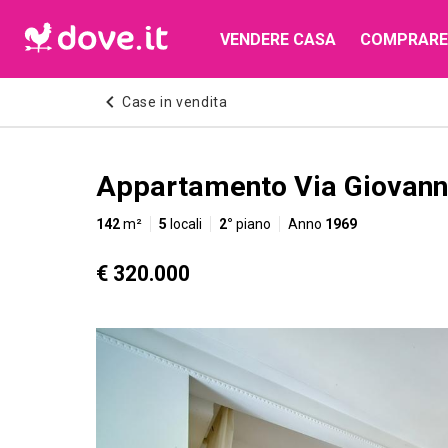
VENDERE CASA
COMPRARE
Case in vendita
Appartamento Via Giovanni
142
m²
5
locali
2°
piano
Anno
1969
€ 320.000