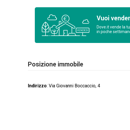
Vuoi vende
Dove.it vende la t
in poche settima
Posizione immobile
Indirizzo
:
Via Giovanni Boccaccio, 4