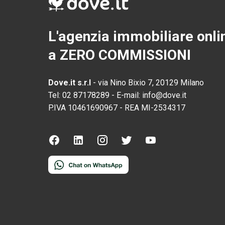
L'agenzia immobiliare onli
a ZERO COMMISSIONI
Dove.it s.r.l
-
via Nino Bixio 7, 20129 Milano
Tel:
02 87178289
-
E-mail:
info@dove.it
P.IVA
10461690967
-
REA
MI-2534317