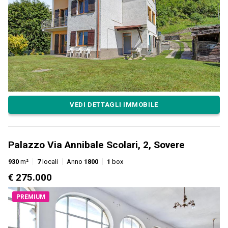
VEDI DETTAGLI IMMOBILE
Palazzo Via Annibale Scolari, 2, Sovere
930
m²
7
locali
Anno
1800
1
box
€ 275.000
PREMIUM