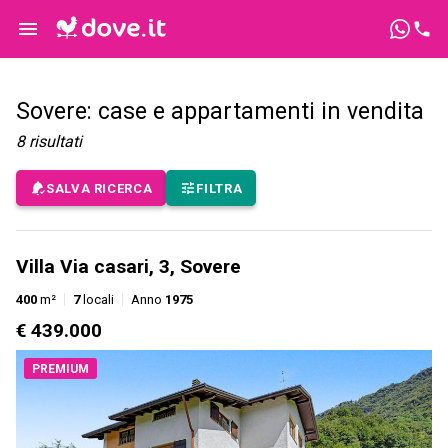
Sovere: case e appartamenti in vendita
8
risultati
SALVA RICERCA
FILTRA
Villa Via casari, 3, Sovere
400
m²
7
locali
Anno
1975
€ 439.000
PREMIUM