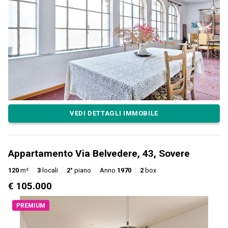
VEDI DETTAGLI IMMOBILE
Appartamento Via Belvedere, 43, Sovere
120
m²
3
locali
2°
piano
Anno
1970
2
box
€ 105.000
PREMIUM