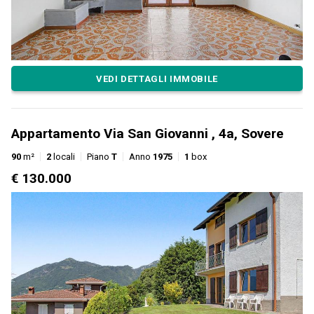
VEDI DETTAGLI IMMOBILE
Appartamento Via San Giovanni , 4a, Sovere
90
m²
2
locali
Piano
T
Anno
1975
1
box
€ 130.000