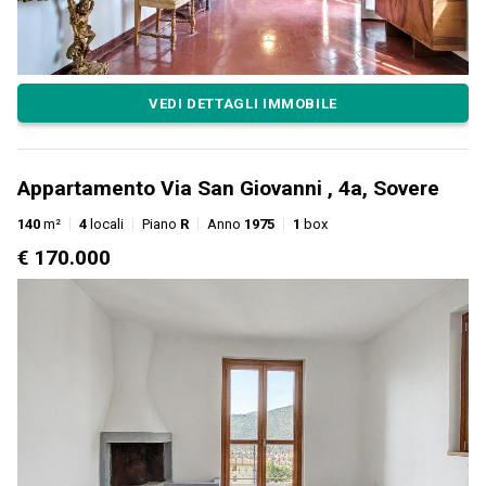
VEDI DETTAGLI IMMOBILE
Appartamento Via San Giovanni , 4a, Sovere
140
m²
4
locali
Piano
R
Anno
1975
1
box
€ 170.000