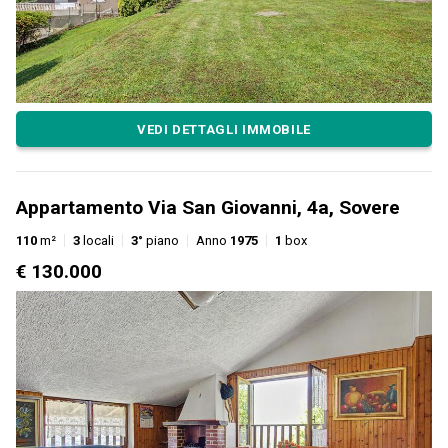
VEDI DETTAGLI IMMOBILE
Appartamento Via San Giovanni, 4a, Sovere
110
m²
3
locali
3°
piano
Anno
1975
1
box
€ 130.000