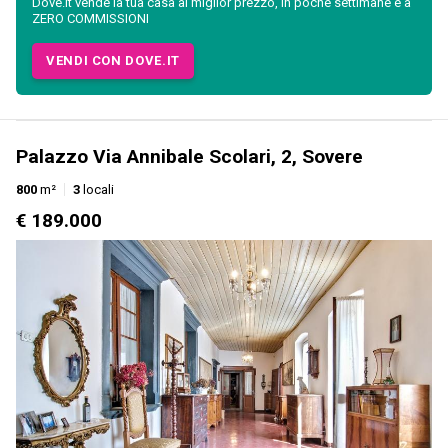
Dove.it vende la tua casa al miglior prezzo, in poche settimane e a
ZERO COMMISSIONI
VENDI CON DOVE.IT
Palazzo Via Annibale Scolari, 2, Sovere
800
m²
3
locali
€ 189.000