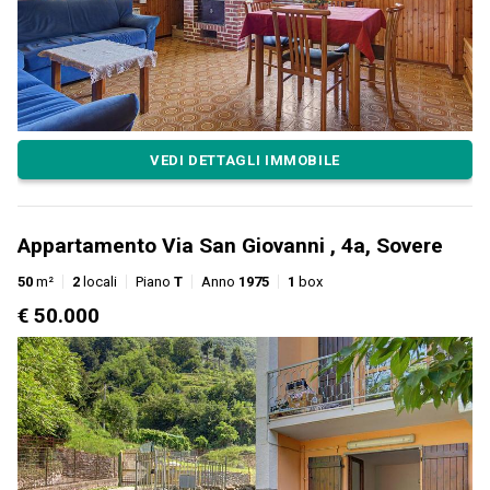
VEDI DETTAGLI IMMOBILE
Appartamento Via San Giovanni , 4a, Sovere
50
m²
2
locali
Piano
T
Anno
1975
1
box
€ 50.000