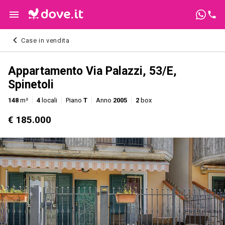
Case in vendita
Appartamento Via Palazzi, 53/E,
Spinetoli
148
m²
4
locali
Piano
T
Anno
2005
2
box
€ 185.000