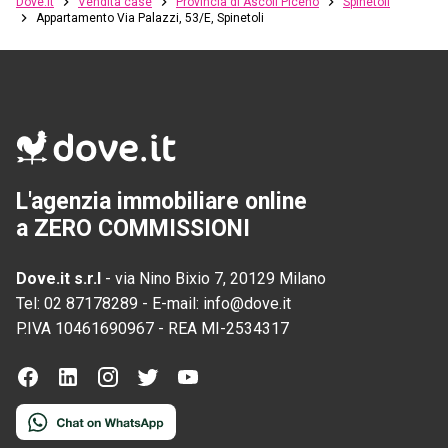
Dove.it
Vendita case
Provincia di Ascoli Piceno
Spinetoli
Appartamento Via Palazzi, 53/E, Spinetoli
L'agenzia immobiliare online
a ZERO COMMISSIONI
Dove.it s.r.l
-
via Nino Bixio 7, 20129 Milano
Tel:
02 87178289
-
E-mail:
info@dove.it
P.IVA
10461690967
-
REA
MI-2534317