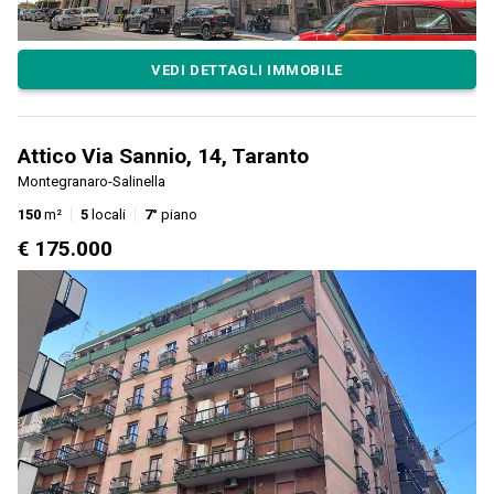
VEDI DETTAGLI IMMOBILE
Attico Via Sannio, 14, Taranto
Montegranaro-Salinella
150
m²
5
locali
7°
piano
€ 175.000