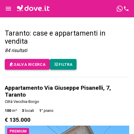
Taranto: case e appartamenti in
vendita
84
risultati
SALVA RICERCA
FILTRA
Appartamento Via Giuseppe Pisanelli, 7,
Taranto
Città Vecchia-Borgo
100
m²
3
locali
1°
piano
€ 135.000
PREMIUM