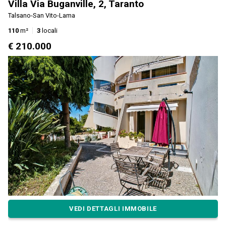
Villa Via Buganville, 2, Taranto
Talsano-San Vito-Lama
110
m²
3
locali
€ 210.000
VEDI DETTAGLI IMMOBILE