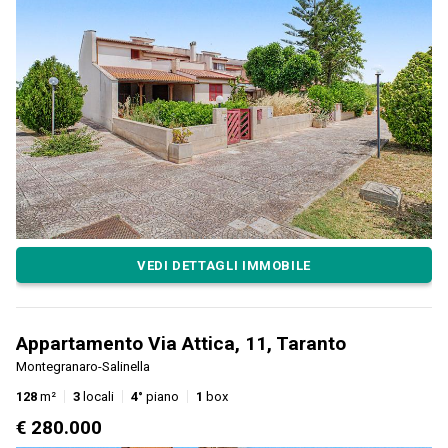
VEDI DETTAGLI IMMOBILE
Appartamento Via Attica, 11, Taranto
Montegranaro-Salinella
128
m²
3
locali
4°
piano
1
box
€ 280.000