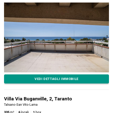
VEDI DETTAGLI IMMOBILE
Villa Via Buganville, 2, Taranto
Talsano-San Vito-Lama
335
m²
6
locali
1
box