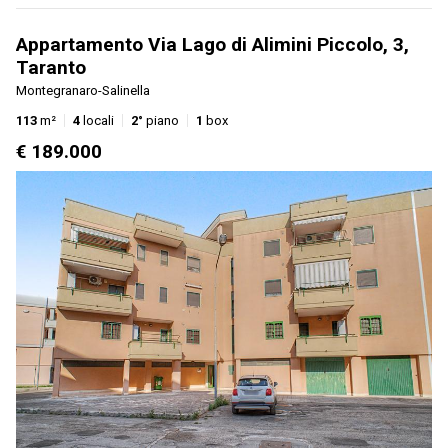
Appartamento Via Lago di Alimini Piccolo, 3,
Taranto
Montegranaro-Salinella
113
m²
4
locali
2°
piano
1
box
€ 189.000