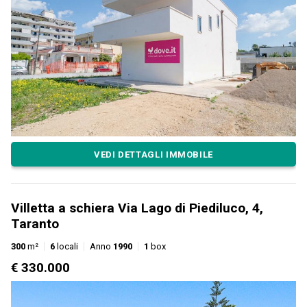
VEDI DETTAGLI IMMOBILE
Villetta a schiera Via Lago di Piediluco, 4,
Taranto
300
m²
6
locali
Anno
1990
1
box
€ 330.000