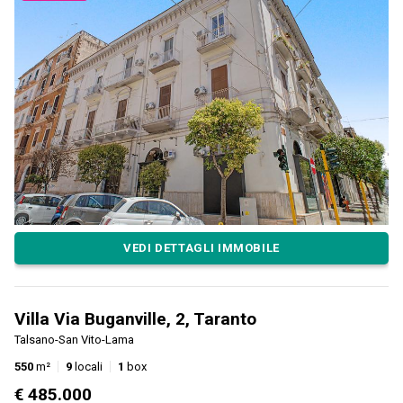
VEDI DETTAGLI IMMOBILE
Villa Via Buganville, 2, Taranto
Talsano-San Vito-Lama
550
m²
9
locali
1
box
€ 485.000