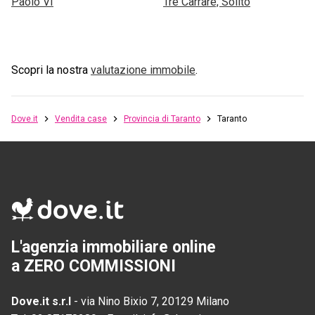
Paolo VI
Tre Carrare, Solito
Scopri la nostra
valutazione immobile
.
Dove.it
Vendita case
Provincia di Taranto
Taranto
L'agenzia immobiliare online
a ZERO COMMISSIONI
Dove.it s.r.l
-
via Nino Bixio 7, 20129 Milano