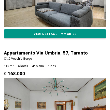
VEDI DETTAGLI IMMOBILE
Appartamento Via Umbria, 57, Taranto
Città Vecchia-Borgo
140
m²
4
locali
4°
piano
1
box
€ 168.000