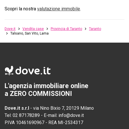
Scopri la nostra
valutazione immobile
.
Dove.it
Vendita case
Provincia di Taranto
Taranto
Talsano, San Vito, Lama
L'agenzia immobiliare online
a ZERO COMMISSIONI
Dove.it s.r.l
-
via Nino Bixio 7, 20129 Milano
Tel:
02 87178289
-
E-mail:
info@dove.it
P.IVA
10461690967
-
REA
MI-2534317