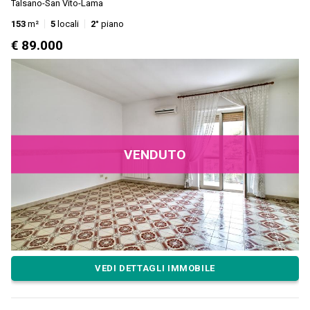
Talsano-San Vito-Lama
153
m²
5
locali
2°
piano
€ 89.000
VENDUTO
VEDI DETTAGLI IMMOBILE