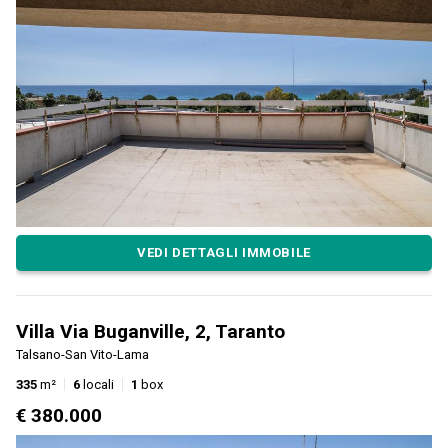
VEDI DETTAGLI IMMOBILE
Villa Via Buganville, 2, Taranto
Talsano-San Vito-Lama
335
m²
6
locali
1
box
€ 380.000