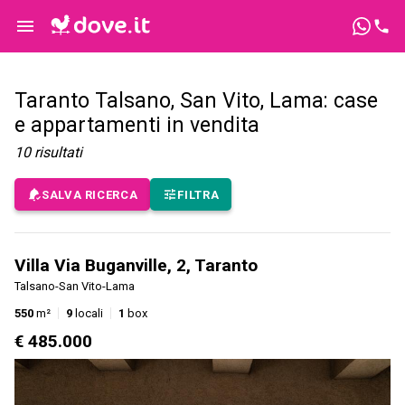
Taranto Talsano, San Vito, Lama: case
e appartamenti in vendita
10
risultati
SALVA RICERCA
FILTRA
Villa Via Buganville, 2, Taranto
Talsano-San Vito-Lama
550
m²
9
locali
1
box
€ 485.000