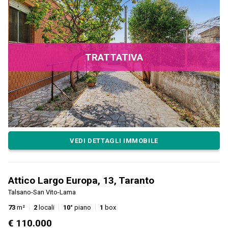
TRATTATIVA
VEDI DETTAGLI IMMOBILE
Attico Largo Europa, 13, Taranto
Talsano-San Vito-Lama
73
m²
2
locali
10°
piano
1
box
€ 110.000