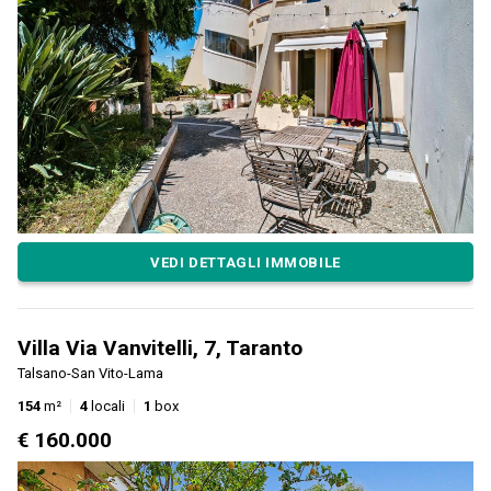
VEDI DETTAGLI IMMOBILE
Villa Via Vanvitelli, 7, Taranto
Talsano-San Vito-Lama
154
m²
4
locali
1
box
€ 160.000