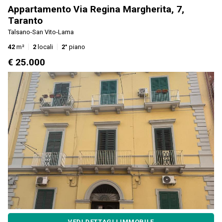
Appartamento Via Regina Margherita, 7,
Taranto
Talsano-San Vito-Lama
42
m²
2
locali
2°
piano
€ 25.000
VEDI DETTAGLI IMMOBILE